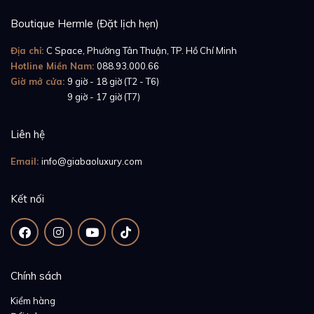
Boutique Hermle (Đặt lịch hẹn)
Địa chỉ:
C Space, Phường Tân Thuận, TP. Hồ Chí Minh
Hotline Miền Nam:
088.93.000.66
Giờ mở cửa:
9 giờ - 18 giờ (T2 - T6)
Giờ mở cửa:
9 giờ - 17 giờ (T7)
Liên hệ
Email:
info@giabaoluxury.com
Kết nối
Được sản xuất từ cao su nguyên chất 100%, mẫu dây
đeo lần này đạt tiêu chuẩn kép FDA và BVGG: không
độc hại, không để lại dấu hằn và không gây kích ứng
Chính sách
da tay. Không chỉ kháng nước tuyệt đối, bề mặt dây
bóng loáng khó bắt bụi nên độ bền màu cao, vệ sinh
Kiểm hàng