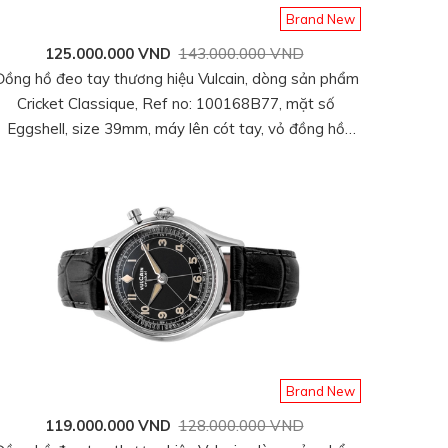
Brand New
125.000.000 VND
143.000.000 VND
Đồng hồ đeo tay thương hiệu Vulcain, dòng sản phẩm
Cricket Classique, Ref no: 100168B77, mặt số
Eggshell, size 39mm, máy lên cót tay, vỏ đồng hồ
thép không gỉ, dây da cá sấu, hàng mới 100%
Brand New
119.000.000 VND
128.000.000 VND