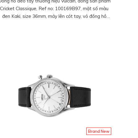
Đồng hồ đeo tay thương hiệu Vulcain, dòng sản phẩm
Cricket Classique, Ref no: 100169B97, mặt số màu
đen Kaki, size 36mm, máy lên cót tay, vỏ đồng hồ
thép không gỉ, dây da cá sấu, hàng mới 100%
Brand New