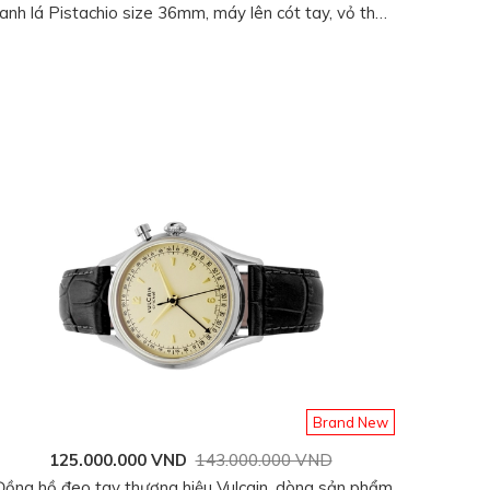
anh lá Pistachio size 36mm, máy lên cót tay, vỏ thép
không gỉ 316L, dây da bê màu đen, mới 100%
Brand New
125.000.000 VND
143.000.000 VND
Đồng hồ đeo tay thương hiệu Vulcain, dòng sản phẩm