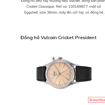
Đồng hồ đeo tay thương hiệu Vulcain, dòng sản phẩ
Cricket Classique, Ref no: 100169B77, mặt số
Eggshell, size 36mm, máy lên cót tay, vỏ đồng hồ
thép không gỉ, dây da cá sấu, hàng mới 100%
Đồng hồ Vulcain Cricket President
Brand Ne