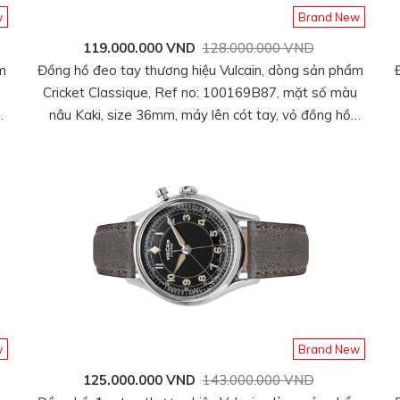
w
Brand New
119.000.000 VND
128.000.000 VND
m
Đồng hồ đeo tay thương hiệu Vulcain, dòng sản phẩm
Cricket Classique, Ref no: 100169B87, mặt số màu
nâu Kaki, size 36mm, máy lên cót tay, vỏ đồng hồ
thép không gỉ, dây da cá sấu, hàng mới 100%
w
Brand New
125.000.000 VND
143.000.000 VND