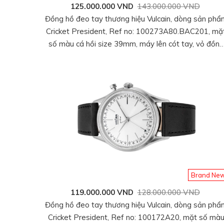
125.000.000 VND
143.000.000 VND
Đồng hồ đeo tay thương hiệu Vulcain, dòng sản phẩ
Cricket President, Ref no: 100273A80.BAC201, mặ
số màu cá hồi size 39mm, máy lên cót tay, vỏ đồng
hồ thép không gỉ 316L, dây da bê màu đen, mới
100%
Brand Ne
119.000.000 VND
128.000.000 VND
Đồng hồ đeo tay thương hiệu Vulcain, dòng sản phẩ
Cricket President, Ref no: 100172A20, mặt số mà