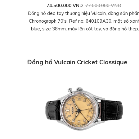
74.500.000 VND
77.000.000 VND
Đồng hồ đeo tay thương hiệu Vulcain, dòng sản phẩ
Chronograph 70's, Ref no: 640109A30, mặt số xan
blue, size 38mm, máy lên cót tay, vỏ đồng hồ thép
không gỉ 316L, dây da bê, hàng mới 100%
Đồng hồ Vulcain Cricket Classique