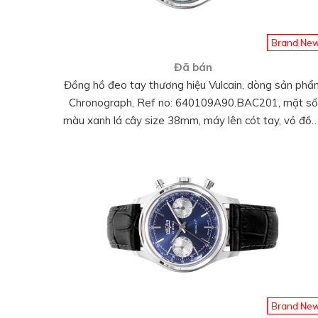
Brand Ne
Đã bán
Đồng hồ đeo tay thương hiệu Vulcain, dòng sản phẩ
Chronograph, Ref no: 640109A90.BAC201, mặt số
màu xanh lá cây size 38mm, máy lên cót tay, vỏ đồ
hồ thép không gỉ 316L, dây da bê đen, hàng mới
100%
Brand Ne