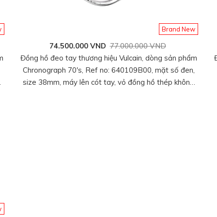
w
Brand New
74.500.000 VND
77.000.000 VND
m
Đồng hồ đeo tay thương hiệu Vulcain, dòng sản phẩm
Chronograph 70's, Ref no: 640109B00, mặt số đen,
ng
size 38mm, máy lên cót tay, vỏ đồng hồ thép không
gỉ 316L, dây da bê, hàng mới 100%
w