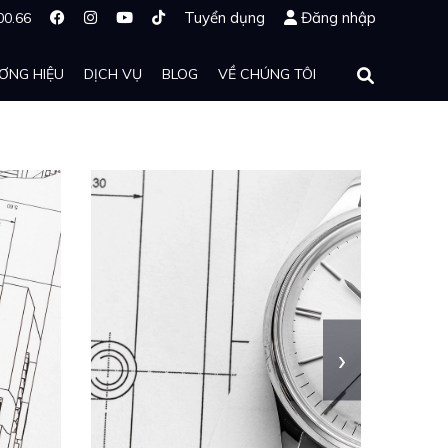
Tuyển dụng
Đăng nhập
00.66
ƠNG HIỆU
DỊCH VỤ
BLOG
VỀ CHÚNG TÔI
›