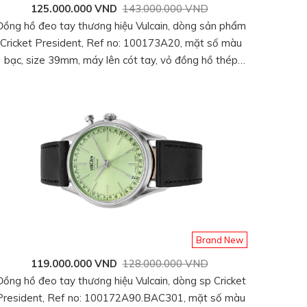
125.000.000 VND
143.000.000 VND
Đồng hồ đeo tay thương hiệu Vulcain, dòng sản phẩm
Cricket President, Ref no: 100173A20, mặt số màu
bạc, size 39mm, máy lên cót tay, vỏ đồng hồ thép
không gỉ 316L, dây da bê, hàng mới 100%
Brand New
119.000.000 VND
128.000.000 VND
Đồng hồ đeo tay thương hiệu Vulcain, dòng sp Cricket
President, Ref no: 100172A90.BAC301, mặt số màu