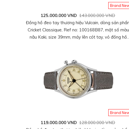
Brand Ne
125.000.000 VND
143.000.000 VND
Đồng hồ đeo tay thương hiệu Vulcain, dòng sản phẩ
Cricket Classique, Ref no: 100168B87, mặt số màu
nâu Kaki, size 39mm, máy lên cót tay, vỏ đồng hồ
thép không gỉ, dây da cá sấu, hàng mới 100%
Brand Ne
119.000.000 VND
128.000.000 VND