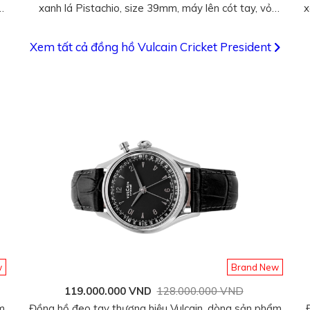
xanh lá Pistachio, size 39mm, máy lên cót tay, vỏ
x
đồng hồ thép không gỉ 316L, dây da bê, hàng mới
100%
Xem tất cả đồng hồ Vulcain Cricket President
w
Brand New
119.000.000 VND
128.000.000 VND
m
Đồng hồ đeo tay thương hiệu Vulcain, dòng sản phẩm