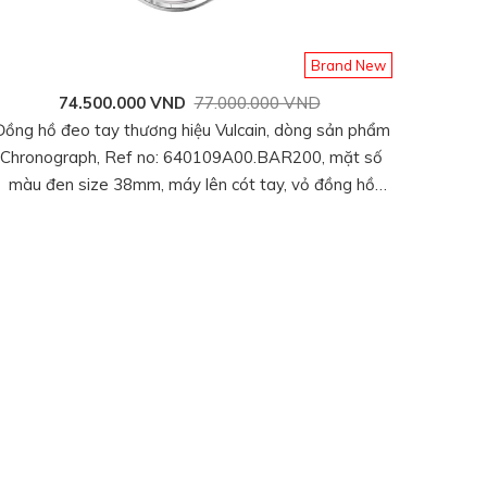
Brand New
74.500.000 VND
77.000.000 VND
Đồng hồ đeo tay thương hiệu Vulcain, dòng sản phẩm
Chronograph, Ref no: 640109A00.BAR200, mặt số
màu đen size 38mm, máy lên cót tay, vỏ đồng hồ
thép không gỉ 316L, dây cao su đen, hàng mới 100%