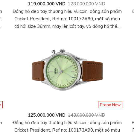
119.000.000 VND
128.000.000 VND
m
Đồng hồ đeo tay thương hiệu Vulcain, dòng sản phẩm
t
Cricket President, Ref no: 100172A80, mặt số màu
cá hồi size 36mm, máy lên cót tay, vỏ đồng hồ thép
không gỉ 316L, dây da bê, hàng mới 100%
w
Brand New
125.000.000 VND
143.000.000 VND
m
Đồng hồ đeo tay thương hiệu Vulcain, dòng sản phẩm
u
Cricket President, Ref no: 100173A90, mặt số màu