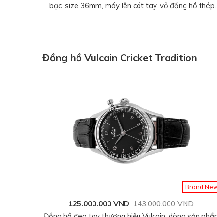
bạc, size 36mm, máy lên cót tay, vỏ đồng hồ thép
không gỉ 316L, dây da bê, hàng mới 100%
Đồng hồ Vulcain Cricket Tradition
Brand Ne
125.000.000 VND
143.000.000 VND
Đồng hồ đeo tay thương hiệu Vulcain, dòng sản phẩ