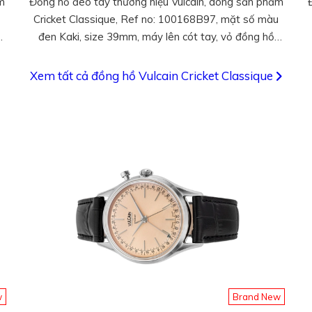
m
Đồng hồ đeo tay thương hiệu Vulcain, dòng sản phẩm
Cricket Classique, Ref no: 100168B97, mặt số màu
đen Kaki, size 39mm, máy lên cót tay, vỏ đồng hồ
thép không gỉ, dây da cá sấu, hàng mới 100%
Xem tất cả đồng hồ Vulcain Cricket Classique
w
Brand New