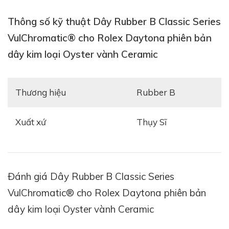
Thông số kỹ thuật Dây Rubber B Classic Series
VulChromatic® cho Rolex Daytona phiên bản
dây kim loại Oyster vành Ceramic
Thương hiệu
Rubber B
Xuất xứ
Thụy Sĩ
Lấy tông màu đen bí ẩn làm chủ đạo, thiết kế dây đeo
Đánh giá Dây Rubber B Classic Series
mang hình dáng chữ "T" được mix thêm những đường
VulChromatic® cho Rolex Daytona phiên bản
kẻ màu sắc nổi bật một cách tinh tế trên cổ tay người
đeo. Không quá sặc sỡ và ôm vừa vặn cổ tay, sản
dây kim loại Oyster vành Ceramic
phẩm được làm từ 100% cao su nguyên chất theo quy