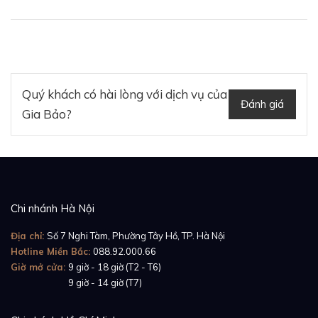
trình bài bản của nhà sản xuất dây cao su hàng đầu
Thụy Sĩ này có đa dạng kích thước, phù hợp với nhiều
kích thước cổ tay từ 14cm - 21cm.
Quý khách có hài lòng với dịch vụ của
Đánh giá
Gia Bảo?
Chi nhánh Hà Nội
Địa chỉ:
Số 7 Nghi Tàm, Phường Tây Hồ, TP. Hà Nội
Hotline Miền Bắc:
088.92.000.66
Giờ mở cửa:
9 giờ - 18 giờ (T2 - T6)
Giờ mở cửa:
9 giờ - 14 giờ (T7)