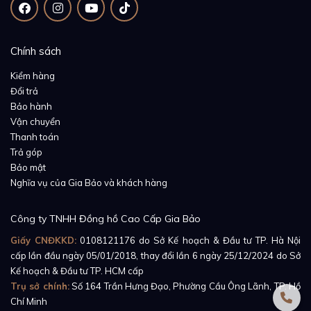
Ceramic, sản phẩm được sản xuất theo tỉ lệ chuẩn
tương thích với vỏ đồng hồ. Vậy nên khi lắp vào bộ vỏ
luôn vừa khít và tạo tổng thể liên kết liền mạch, chắc
Chính sách
chắn và cố định hoàn hảo.
Kiểm hàng
Đổi trả
Bảo hành
Vận chuyển
Thanh toán
Trả góp
Bảo mật
Nghĩa vụ của Gia Bảo và khách hàng
Công ty TNHH Đồng hồ Cao Cấp Gia Bảo
Giấy CNĐKKD:
0108121176
do Sở Kế hoạch & Đầu tư TP. Hà Nội
cấp lần đầu ngày 05/01/2018, thay đổi lần 6 ngày 25/12/2024 do Sở
Kế hoạch & Đầu tư TP. HCM cấp
Trụ sở chính:
Số 164 Trần Hưng Đạo, Phường Cầu Ông Lãnh, TP. Hồ
Chí Minh