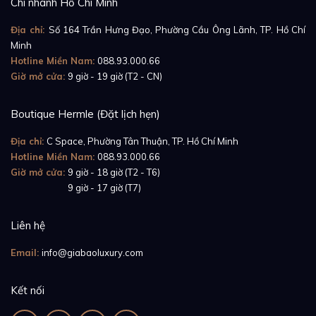
Chi nhánh Hồ Chí Minh
Địa chỉ:
Số 164 Trần Hưng Đạo, Phường Cầu Ông Lãnh, TP. Hồ Chí
Minh
Hotline Miền Nam:
088.93.000.66
Giờ mở cửa:
9 giờ - 19 giờ (T2 - CN)
Boutique Hermle (Đặt lịch hẹn)
Địa chỉ:
C Space, Phường Tân Thuận, TP. Hồ Chí Minh
Hotline Miền Nam:
088.93.000.66
Giờ mở cửa:
9 giờ - 18 giờ (T2 - T6)
Giờ mở cửa:
9 giờ - 17 giờ (T7)
Liên hệ
Email:
info@giabaoluxury.com
Là dòng dây đeo chuyên biệt chỉ tương thích với các
phiên bản Rolex Daytona phiên bản dây kim loại
Kết nối
Oyster làm bằng thép hoặc vàng gold, có vành