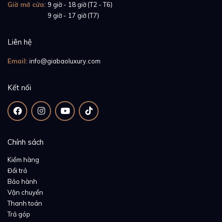
Giờ mở cửa:
9 giờ - 18 giờ (T2 - T6)
hồ thoải mái nhất cho người sử dụng. Không thấm
Giờ mở cửa:
9 giờ - 17 giờ (T7)
nước, an toàn tuyệt đối, không gây kích ứng hay để lại
những dấu hằn trên cổ tay là những ưu điểm của sản
Liên hệ
phẩm mà người đeo đồng hồ hiện nay đang tìm kiếm.
Email:
info@giabaoluxury.com
Kết nối
Chính sách
Kiểm hàng
Đổi trả
Bảo hành
Vận chuyển
Thanh toán
Trả góp