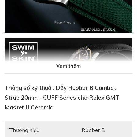
Xem thêm
Thông số kỹ thuật Dây Rubber B Combat
Strap 20mm - CUFF Series cho Rolex GMT
Master II Ceramic
Thương hiệu
Rubber B
Nguyên mẫu
dây cao su Rubber B dành cho đồng hồ