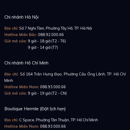
Chi nhánh Hà Nội
Địa chỉ:
Số 7 Nghi Tàm, Phường Tây Hồ, TP. Hà Nội
Hotline Miền Bắc:
088.92.000.66
Giờ mở cửa:
9 giờ - 18 giờ (T2 - T6)
Giờ mở cửa:
9 giờ - 14 giờ (T7)
Chi nhánh Hồ Chí Minh
Địa chỉ:
Số 164 Trần Hưng Đạo, Phường Cầu Ông Lãnh, TP. Hồ Chí
Minh
Hotline Miền Nam:
088.93.000.66
Giờ mở cửa:
9 giờ - 19 giờ (T2 - CN)
Boutique Hermle (Đặt lịch hẹn)
Dây cao su Rubber B dành cho đồng hồ Rolex GMT
Địa chỉ:
C Space, Phường Tân Thuận, TP. Hồ Chí Minh
Master II Ceramic Combat Strap 20mm - CUFF
Hotline Miền Nam:
088.93.000.66
Series
sinh ra là để mang tới trải nghiệm lên tay đồng