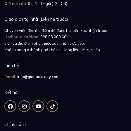
Giờ mở cửa:
9 giờ - 19 giờ (T2 - CN)
Giao dịch tại nhà (Liên hệ trước)
Chuyên viên đến địa điểm đã được hai bên xác nhận trước.
Hotline Miền Nam:
088.93.000.66
Lịch và địa điểm phụ thuộc xác nhận trực tiếp.
Khách hàng ở thành phố khác vui lòng liên hệ trực tiếp.
Liên hệ
Email:
info@giabaoluxury.com
Kết nối
Dây cao su Rubber B dành cho đồng hồ Patek
Chính sách