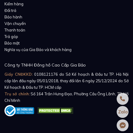
Philippe Nautilus 5980 RG - SwimSkin® Giả Da Cá
Kiểm hàng
Sấu
cực kỳ mềm mại, dễ dàng uốn cong nhưng không
Đổi trả
Bảo hành
làm mất đi form dáng đồng hồ khi lên tay cũng như
Vận chuyển
liên kết chặt chẽ với vỏ tạo giá đỡ hoàn hảo. Mẫu dây
Thanh toán
đeo được sản xuất tại xưởng của Rubber B ở Thụy Sĩ,
Trả góp
trước khi ra mắt công chúng đã được kiểm tra chặt
Bảo mật
Nghĩa vụ của Gia Bảo và khách hàng
chẽ, an toàn với người sử dụng và đạt tiêu chuẩn kép
FDA và BVGG: không độc hại, không để lại dấu hằn và
Công ty TNHH Đồng hồ Cao Cấp Gia Bảo
không gây kích ứng.
Giấy CNĐKKD:
0108121176
do Sở Kế hoạch & Đầu tư TP. Hà Nội
cấp lần đầu ngày 05/01/2018, thay đổi lần 6 ngày 25/12/2024 do Sở
Kế hoạch & Đầu tư TP. HCM cấp
Trụ sở chính:
Số 164 Trần Hưng Đạo, Phường Cầu Ông Lãnh, TP. Hồ
Chí Minh
Zalo