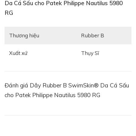
Da Cá Sấu cho Patek Philippe Nautilus 5980
RG
Thương hiệu
Rubber B
Xuất xứ
Thụy Sĩ
Đánh giá Dây Rubber B SwimSkin® Da Cá Sấu
cho Patek Philippe Nautilus 5980 RG
Sản phẩm nguyên mẫu chỉ có dây đeo tích hợp trực
tiếp với vỏ và khóa cài của đồng hồ Patek Philippe
Nautilus 5980 RG sử dụng dây da/ da cá sấu, không
phù hợp với mẫu đồng hồ dùng dây thép và vàng.