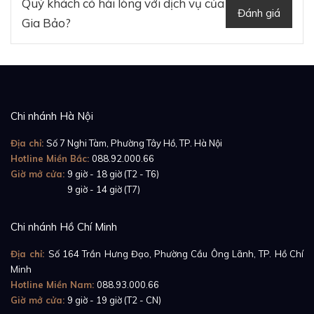
Quý khách có hài lòng với dịch vụ của
Đánh giá
Gia Bảo?
Được làm từ chất liệu cao su nguyên chất theo công
Chi nhánh Hà Nội
nghệ chế tạo tiên tiến tại Thụy Sĩ, dòng
dây cao su
Địa chỉ:
Số 7 Nghi Tàm, Phường Tây Hồ, TP. Hà Nội
Rubber B dành cho đồng hồ Rolex GMT Master II
Hotline Miền Bắc:
088.92.000.66
Ceramic - Tang Buckle Series
mà chúng tôi nhập
Giờ mở cửa:
9 giờ - 18 giờ (T2 - T6)
Giờ mở cửa:
9 giờ - 14 giờ (T7)
khẩu trực tiếp từ hãng có kiểu dáng hình chữ "T" rất
ấn tượng. Đi kèm với dây đeo là khóa cài Tang Buckle
Chi nhánh Hồ Chí Minh
làm từ thép không gỉ 316L thay thế cho khóa Oyster
thường thấy ở đồng hồ Rolex.
Địa chỉ:
Số 164 Trần Hưng Đạo, Phường Cầu Ông Lãnh, TP. Hồ Chí
Minh
Hotline Miền Nam:
088.93.000.66
Giờ mở cửa:
9 giờ - 19 giờ (T2 - CN)