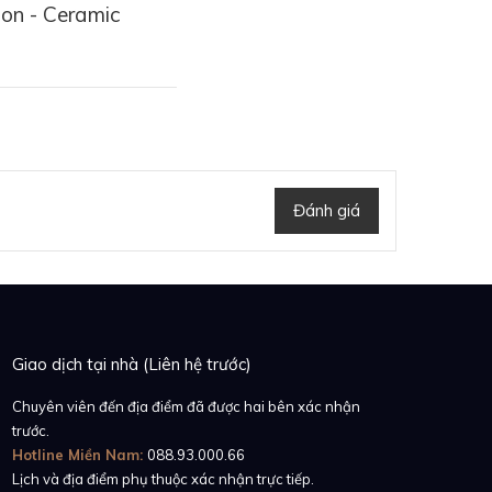
on - Ceramic
Đánh giá
Giao dịch tại nhà (Liên hệ trước)
ao su Rubber B dành
ia Bảo Luxury đang
Chuyên viên đến địa điểm đã được hai bên xác nhận
- đỏ - xanh dương đầy
trước.
Hotline Miền Nam:
088.93.000.66
Lịch và địa điểm phụ thuộc xác nhận trực tiếp.