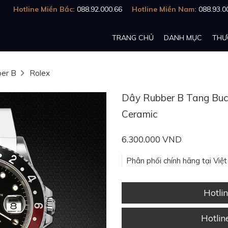
Hotline Miền Bắc:
088.92.000.66
Hotline Miền Nam:
088.93.0
TRANG CHỦ
DANH MỤC
THƯ
er B
Rolex
Dây Rubber B Tang Buck
Ceramic
6.300.000 VND
Phân phối chính hãng tại Việ
Hotli
Hotli