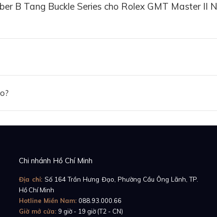
er B Tang Buckle Series cho Rolex GMT Master II N
ảo?
Chi nhánh Hồ Chí Minh
ông ty dây cao su Rubber B nổi tiếng Thụy Sĩ, mẫu
dây c
GMT Master II Non - Ceramic - Tang Buckle Series
mà G
Địa chỉ:
Số 164 Trần Hưng Đạo, Phường Cầu Ông Lãnh, TP.
 cao su lưu hóa sở hữu 4 tông màu nổi bật: trắng - đen 
Hồ Chí Minh
Hotline Miền Nam:
088.93.000.66
g cách.
Giờ mở cửa:
9 giờ - 19 giờ (T2 - CN)