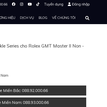
Tuyển dụng
Đăng nhập
00.66
ƠNG HIỆU
DỊCH VỤ
BLOG
VỀ CHÚNG TÔI
le Series cho Rolex GMT Master II Non -
t Nam
ne Miền Bắc
: 088.92.000.66
ne Miền Nam
: 088.93.000.66