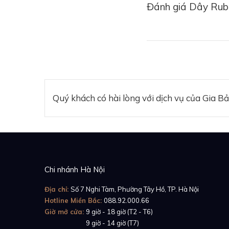
Đánh giá Dây Rubb
Quý khách có hài lòng với dịch vụ của Gia B
Chi nhánh Hà Nội
Được sản xuất bởi c
cho đồng hồ Rolex 
Địa chỉ:
Số 7 Nghi Tàm, Phường Tây Hồ, TP. Hà Nội
nhắc tới được làm từ
Hotline Miền Bắc:
088.92.000.66
Giờ mở cửa:
9 giờ - 18 giờ (T2 - T6)
khỏe khoắn và phon
Giờ mở cửa:
9 giờ - 14 giờ (T7)