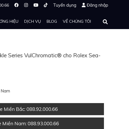
Tuyển dụng
Đăng nhập
00.66
ƠNG HIỆU
DỊCH VỤ
BLOG
VỀ CHÚNG TÔI
le Series VulChromatic® cho Rolex Sea-
t Nam
ne Miền Bắc
: 088.92.000.66
ne Miền Nam
: 088.93.000.66