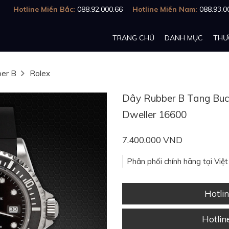
Hotline Miền Bắc:
088.92.000.66
Hotline Miền Nam:
088.93.0
TRANG CHỦ
DANH MỤC
THƯ
er B
Rolex
Dây Rubber B Tang Buck
Dweller 16600
7.400.000 VND
Phân phối chính hãng tại Việ
Hotli
Hotli