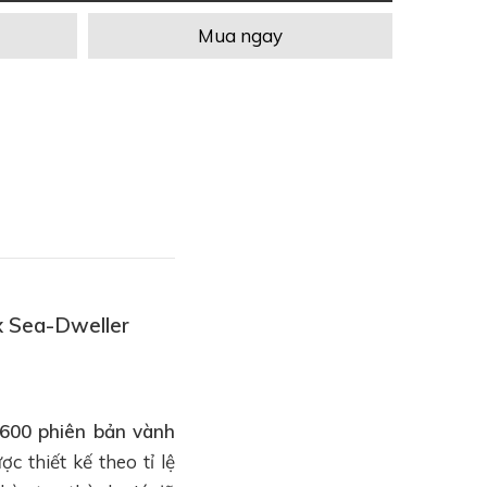
Mua ngay
x Sea-Dweller
600 phiên bản vành
ợc thiết kế theo tỉ lệ