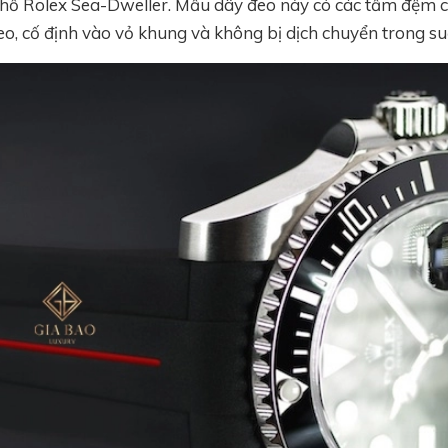
 hồ Rolex Sea-Dweller. Mẫu dây đeo này có các tấm đệm c
o, cố định vào vỏ khung và không bị dịch chuyển trong su