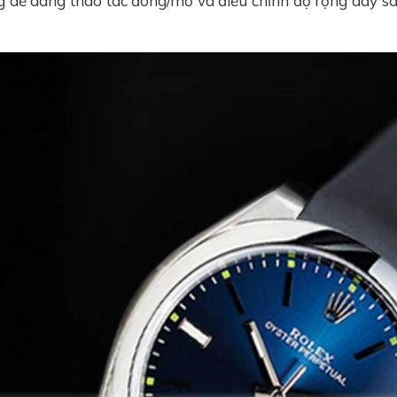
 dễ dàng thao tác đóng/mở và điều chỉnh độ rộng dây sa