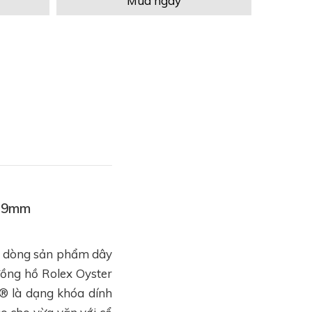
Mua ngay
 39mm
ho dòng sản phẩm dây
đồng hồ Rolex Oyster
® là dạng khóa dính