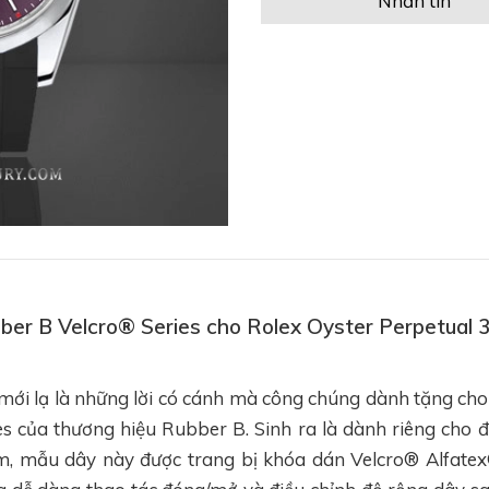
Nhắn tin
bber B Velcro® Series cho Rolex Oyster Perpetual
và mới lạ là những lời có cánh mà công chúng dành tặng c
es của thương hiệu Rubber B. Sinh ra là dành riêng cho 
m, mẫu dây này được trang bị khóa dán Velcro® Alfatex