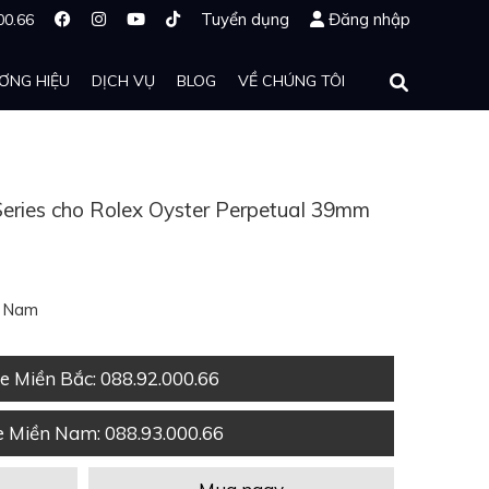
Tuyển dụng
Đăng nhập
00.66
ƠNG HIỆU
DỊCH VỤ
BLOG
VỀ CHÚNG TÔI
eries cho Rolex Oyster Perpetual 39mm
t Nam
ne Miền Bắc
: 088.92.000.66
ne Miền Nam
: 088.93.000.66