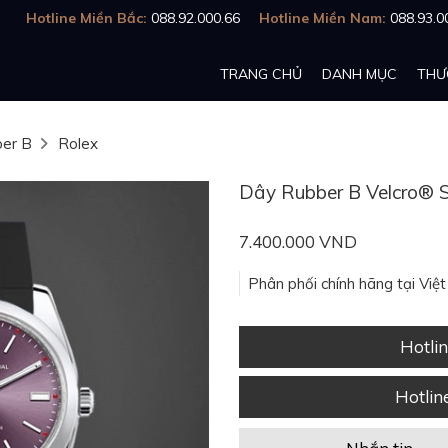
Hotline Miền Bắc:
088.92.000.66
Hotline Miền Nam:
088.93.0
TRANG CHỦ
DANH MỤC
THƯ
er B
Rolex
Dây Rubber B Velcro® S
7.400.000 VND
Phân phối chính hãng tại Việ
Hotli
Hotli