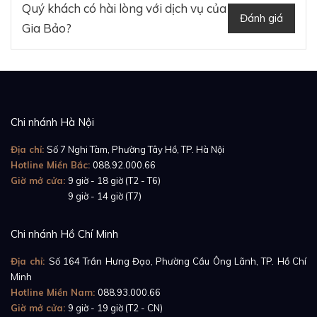
Quý khách có hài lòng với dịch vụ của
chủ đạo, chúng ta có các phiên bản màu sắc: đen -
Đánh giá
Gia Bảo?
nâu - xanh lá và kẻ be - kẻ trắng - kẻ xanh dương - kẻ
đỏ.
Chi nhánh Hà Nội
Địa chỉ:
Số 7 Nghi Tàm, Phường Tây Hồ, TP. Hà Nội
Hotline Miền Bắc:
088.92.000.66
Giờ mở cửa:
9 giờ - 18 giờ (T2 - T6)
Giờ mở cửa:
9 giờ - 14 giờ (T7)
Chi nhánh Hồ Chí Minh
Địa chỉ:
Số 164 Trần Hưng Đạo, Phường Cầu Ông Lãnh, TP. Hồ Chí
Minh
Hotline Miền Nam:
088.93.000.66
Giờ mở cửa:
9 giờ - 19 giờ (T2 - CN)