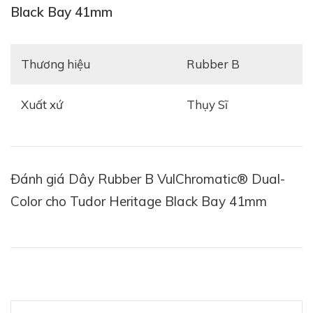
Black Bay 41mm
Thương hiệu
Rubber B
Xuất xứ
Thụy Sĩ
Đánh giá Dây Rubber B VulChromatic® Dual-
Color cho Tudor Heritage Black Bay 41mm
Với kiểu dáng chữ T quen thuộc, mẫu dây đeo này có
các phiên bản màu trơn hoặc kẻ viền rất lạ mắt và
mang đậm vẻ đẹp thể thao. Lấy tông màu đen làm