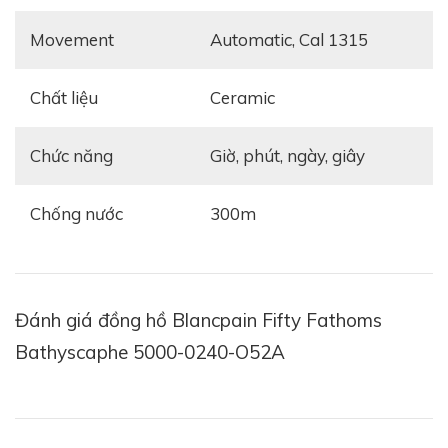
Movement
automatic, Cal 1315
Blancpain Fifty Fathoms Bathyscaphe 5000-0240-
O52A được trang bị vành bezel xoay một chiều cùng
Chất liệu
ceramic
mặt kính sapphire chống trầy xước ưu việt. Chưa kể
thiết kế dây đeo tay làm từ vải fabric sợi dệt bền chắc
đem lại sự thoải mái, dễ chịu cho người sử dụng.
Chức năng
giờ, phút, ngày, giây
Mặt số đồng hồ cổ điển lộng lẫy những đường chải tia
Chống nước
300m
xước mờ tạo ra các vùng sáng tối khác nhau vô cùng
hoàn hảo. Điểm tô cho mặt số bí ẩn, nam tính là
những cọc chỉ giờ hình học ấn tượng cùng bộ kim có
thiết kế độc lạ đang chuyển động nhịp nhàng trên
Đánh giá đồng hồ Blancpain Fifty Fathoms
mặt số, cung cấp thời gian với độ chính xác đáng tin
Bathyscaphe 5000-0240-O52A
cậy. Hoàn thiện vẻ chuyên nghiệp cho mẫu đồng hồ
lặn thể thao, vừa tiện sử dụng thường nhật này là ô
cửa sổ báo ngày nằm giữa hai góc 4 và 5 giờ nền