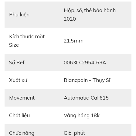
hộp, sổ, thẻ bảo hành
Phụ kiện
2020
Kích thước mặt,
21.5mm
Size
Số Ref
0063D-2954-63A
Xuất xứ
Blancpain - Thụy Sĩ
Movement
automatic, Cal 615
Chất liệu
vàng hồng 18k
Chức năng
giờ, phút