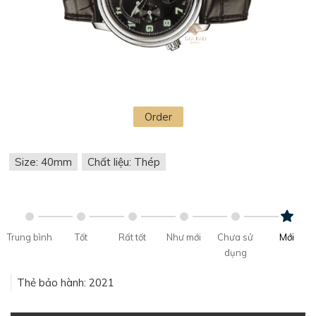
Order
Size: 40mm
Chất liệu: Thép
Trung bình
Tốt
Rất tốt
Như mới
Chưa sử
Mới
dụng
Thẻ bảo hành: 2021