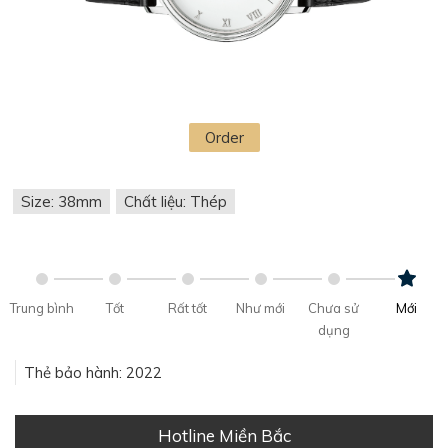
Order
Size: 38mm
Chất liệu: Thép
Trung bình
Tốt
Rất tốt
Như mới
Chưa sử
Mới
dụng
Thẻ bảo hành: 2022
Hotline Miền Bắc