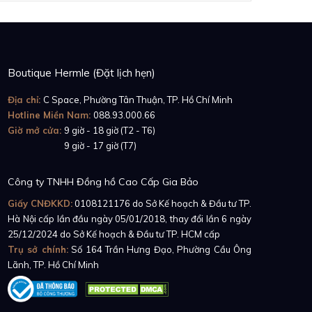
Boutique Hermle (Đặt lịch hẹn)
Địa chỉ:
C Space, Phường Tân Thuận, TP. Hồ Chí Minh
Hotline Miền Nam:
088.93.000.66
Giờ mở cửa:
9 giờ - 18 giờ (T2 - T6)
Giờ mở cửa:
9 giờ - 17 giờ (T7)
Công ty TNHH Đồng hồ Cao Cấp Gia Bảo
Giấy CNĐKKD:
0108121176
do Sở Kế hoạch & Đầu tư TP.
Hà Nội cấp lần đầu ngày 05/01/2018, thay đổi lần 6 ngày
25/12/2024 do Sở Kế hoạch & Đầu tư TP. HCM cấp
Trụ sở chính:
Số 164 Trần Hưng Đạo, Phường Cầu Ông
Lãnh, TP. Hồ Chí Minh