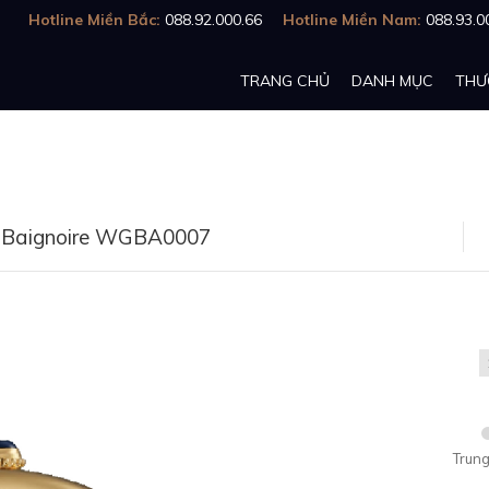
Hotline Miền Bắc:
088.92.000.66
Hotline Miền Nam:
088.93.0
TRANG CHỦ
DANH MỤC
THƯ
r Baignoire WGBA0007
Trung