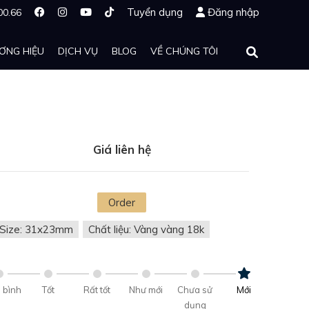
Tuyển dụng
Đăng nhập
00.66
ƠNG HIỆU
DỊCH VỤ
BLOG
VỀ CHÚNG TÔI
Giá liên hệ
Order
Size: 31x23mm
Chất liệu: Vàng vàng 18k
 bình
Tốt
Rất tốt
Như mới
Chưa sử
Mới
dụng