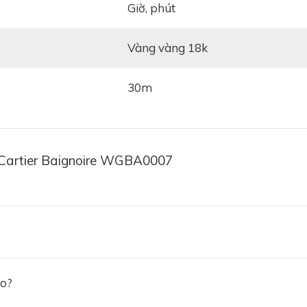
giờ, phút
Vàng vàng 18k
30m
 Cartier Baignoire WGBA0007
ảo?