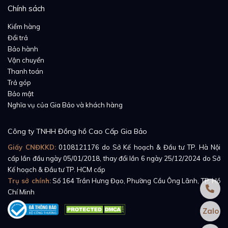
đường hoa văn guilloche tinh xảo nâng tầm giá trị
Chính sách
thẩm mỹ cho mặt số đồng hồ. Dưới lớp kính sapphire
Kiểm hàng
trong trẻo, người xem hoàn toàn có thể chiêm ngưỡng
Đổi trả
vẻ đẹp hoàn hảo của toàn bộ mặt số màu bạc bên
Bảo hành
dưới.
Vận chuyển
Thanh toán
Bên trong lớp vỏ kháng nước ở độ sâu 30m là bộ máy
Trả góp
Bảo mật
automatic đang vận hành mạnh mẽ có chức năng
Nghĩa vụ của Gia Bảo và khách hàng
cung cấp năng lượng và độ ổn định cho các hiển thị
trên mặt số với độ chính xác đáng tin cậy.
Công ty TNHH Đồng hồ Cao Cấp Gia Bảo
Giấy CNĐKKD:
0108121176
do Sở Kế hoạch & Đầu tư TP. Hà Nội
cấp lần đầu ngày 05/01/2018, thay đổi lần 6 ngày 25/12/2024 do Sở
Kế hoạch & Đầu tư TP. HCM cấp
Trụ sở chính:
Số 164 Trần Hưng Đạo, Phường Cầu Ông Lãnh, TP. Hồ
Chí Minh
Zalo