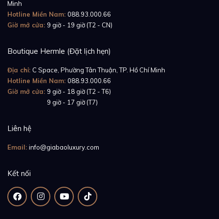
Minh
Hotline Miền Nam:
088.93.000.66
Giờ mở cửa:
9 giờ - 19 giờ (T2 - CN)
Boutique Hermle (Đặt lịch hẹn)
Địa chỉ:
C Space, Phường Tân Thuận, TP. Hồ Chí Minh
Hotline Miền Nam:
088.93.000.66
Giờ mở cửa:
9 giờ - 18 giờ (T2 - T6)
Không dừng lại ở đó, điểm nhấn mặt số đồng hồ hiển
Giờ mở cửa:
9 giờ - 17 giờ (T7)
thị hai chức năng là bộ đếm thời gian thông thường
và vòng tròn báo lịch moonphase góc 9 giờ được
Liên hệ
chạm khắc hình sao và trăng tinh tế đã khiến nhiều
Email:
info@giabaoluxury.com
thưởng khách ấn tượng ngay từ cái nhìn đầu tiên. Bên
cạnh việc sử dụng hệ thống cọc chỉ giờ là các chữ số
Kết nối
La Mã màu đen đậm nét được theo dõi qua bộ kim
hình thanh kiếm ở trung tâm giữ vững vẻ hoài cổ,
trang nhã, trung tâm đồng hồ còn nổi bật những