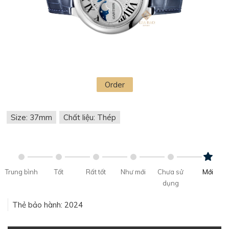
Order
Size: 37mm
Chất liệu: Thép
Trung bình
Tốt
Rất tốt
Như mới
Chưa sử
Mới
dụng
Thẻ bảo hành: 2024