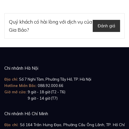
Hoàn thiện diện mạo cổ điển, trang nhã của chiếc
đồng hồ Cartier Ballon Bleu De Cartier WSBB0020 là
Quý khách có hài lòng với dịch vụ của
dây đeo tay làm từ da cá sấu màu đen bóng được
Đánh giá
Gia Bảo?
trang bị bộ khóa cài gập ẩn linh hoạt, cho phép người
dùng dễ dàng thao tác và điều chỉnh kích cỡ sao cho
vừa vặn, thoải mái cổ tay khi đeo.
Chi nhánh Hà Nội
Địa chỉ:
Số 7 Nghi Tàm, Phường Tây Hồ, TP. Hà Nội
Hotline Miền Bắc:
088.92.000.66
Giờ mở cửa:
9 giờ - 18 giờ (T2 - T6)
Giờ mở cửa:
9 giờ - 14 giờ (T7)
Chi nhánh Hồ Chí Minh
Địa chỉ:
Số 164 Trần Hưng Đạo, Phường Cầu Ông Lãnh, TP. Hồ Chí