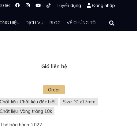
Tuyển dụng
Đăng nhập
00.66
ƠNG HIỆU
DỊCH VỤ
BLOG
VỀ CHÚNG TÔI
Giá liên hệ
Order
Chất liệu: Chất liệu đặc biệt
Size: 31x17mm
Chất liệu: Vàng trắng 18k
Thẻ bảo hành: 2022