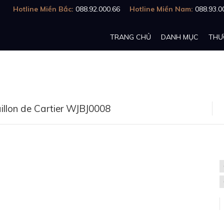
Hotline Miền Bắc:
088.92.000.66
Hotline Miền Nam:
088.93.0
TRANG CHỦ
DANH MỤC
THƯ
illon de Cartier WJBJ0008