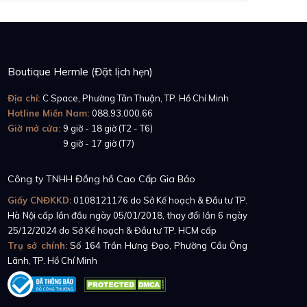
Boutique Hermle (Đặt lịch hẹn)
Địa chỉ:
C Space, Phường Tân Thuận, TP. Hồ Chí Minh
Hotline Miền Nam:
088.93.000.66
Giờ mở cửa:
9 giờ - 18 giờ (T2 - T6)
Giờ mở cửa:
9 giờ - 17 giờ (T7)
Công ty TNHH Đồng hồ Cao Cấp Gia Bảo
Giấy CNĐKKD:
0108121176
do Sở Kế hoạch & Đầu tư TP.
Hà Nội cấp lần đầu ngày 05/01/2018, thay đổi lần 6 ngày
25/12/2024 do Sở Kế hoạch & Đầu tư TP. HCM cấp
Trụ sở chính:
Số 164 Trần Hưng Đạo, Phường Cầu Ông
Lãnh, TP. Hồ Chí Minh