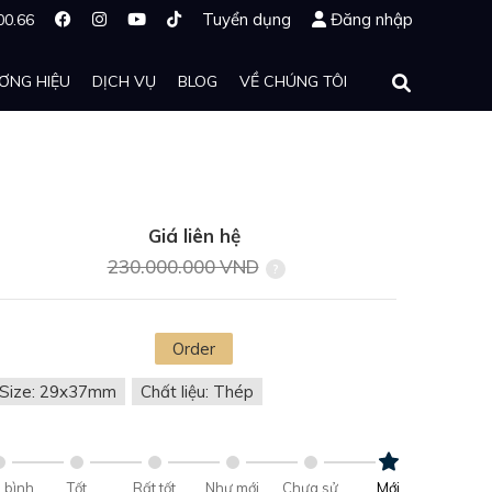
Tuyển dụng
Đăng nhập
00.66
ƠNG HIỆU
DỊCH VỤ
BLOG
VỀ CHÚNG TÔI
Giá liên hệ
230.000.000 VND
Order
Size: 29x37mm
Chất liệu: Thép
 bình
Tốt
Rất tốt
Như mới
Chưa sử
Mới