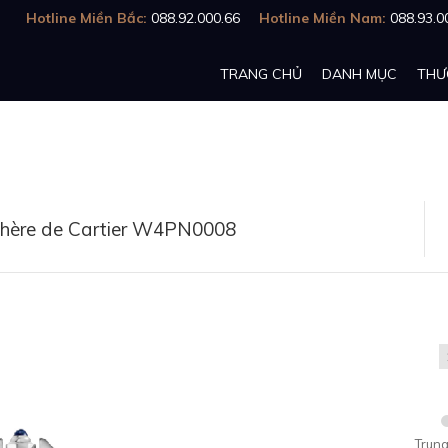
Hotline Miền Bắc:
088.92.000.66
Hotline Miền Nam:
088.93.0
TRANG CHỦ
DANH MỤC
THƯ
thère de Cartier W4PN0008
Trung