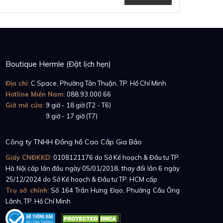
Boutique Hermle (Đặt lịch hẹn)
Địa chỉ:
C Space, Phường Tân Thuận, TP. Hồ Chí Minh
Hotline Miền Nam:
088.93.000.66
Giờ mở cửa:
9 giờ - 18 giờ (T2 - T6)
Giờ mở cửa:
9 giờ - 17 giờ (T7)
Công ty TNHH Đồng hồ Cao Cấp Gia Bảo
Giấy CNĐKKD:
0108121176
do Sở Kế hoạch & Đầu tư TP.
Hà Nội cấp lần đầu ngày 05/01/2018, thay đổi lần 6 ngày
25/12/2024 do Sở Kế hoạch & Đầu tư TP. HCM cấp
Trụ sở chính:
Số 164 Trần Hưng Đạo, Phường Cầu Ông
Lãnh, TP. Hồ Chí Minh