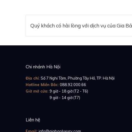
Quý khách có hài lòng với dịch vụ của Gia B
Chi nhánh Hà Nội
Địa chỉ:
Số 7 Nghi Tàm, Phường Tây Hồ, TP. Hà Nội
Hotline Miền Bắc:
088.92.000.66
Giờ mở cửa:
9 giờ - 18 giờ (T2 - T6)
Giờ mở cửa:
9 giờ - 14 giờ (T7)
Liên hệ
Email:
info@giabaoluxury.com