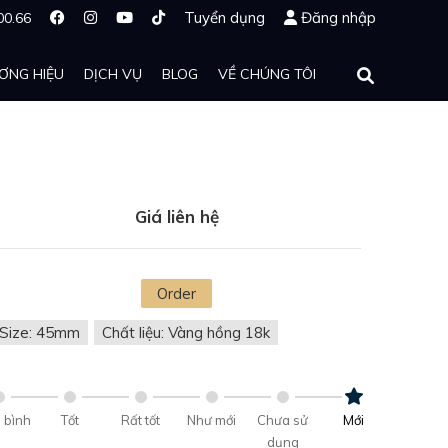
Tuyển dụng
Đăng nhập
00.66
ƠNG HIỆU
DỊCH VỤ
BLOG
VỀ CHÚNG TÔI
Giá liên hệ
Order
Size: 45mm
Chất liệu: Vàng hồng 18k
 bình
Tốt
Rất tốt
Như mới
Chưa sử
Mới
dụng