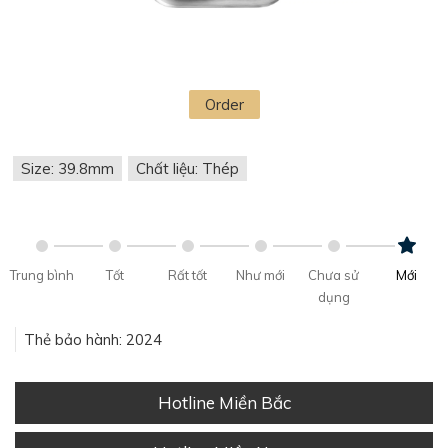
Order
Size: 39.8mm
Chất liệu: Thép
Trung bình
Tốt
Rất tốt
Như mới
Chưa sử
Mới
dụng
Thẻ bảo hành: 2024
Hotline Miền Bắc