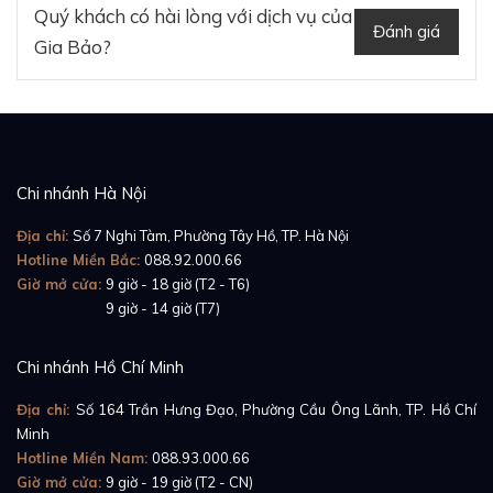
Quý khách có hài lòng với dịch vụ của
Đánh giá
Gia Bảo?
Chi nhánh Hà Nội
Địa chỉ:
Số 7 Nghi Tàm, Phường Tây Hồ, TP. Hà Nội
Hotline Miền Bắc:
088.92.000.66
Giờ mở cửa:
9 giờ - 18 giờ (T2 - T6)
Dây kim loại không được cố định mà có thể thay thế
Giờ mở cửa:
9 giờ - 14 giờ (T7)
nhờ vào cơ chế "QuickSwitch" mà Cartier đã bắt đầu
tích hợp trên đồng hồ Santos gần đây. Không cần
Chi nhánh Hồ Chí Minh
dụng cụ, người dùng chỉ bấm nhẹ một nút mặt trong
Địa chỉ:
Số 164 Trần Hưng Đạo, Phường Cầu Ông Lãnh, TP. Hồ Chí
chỗ càng nối dây là có thể thay dây cao su đi cùng bộ
Minh
mà nhà sản xuất cung cấp trong hộp của đồng hồ
Hotline Miền Nam:
088.93.000.66
Santos de Cartier WSSA0037
Giờ mở cửa:
9 giờ - 19 giờ (T2 - CN)