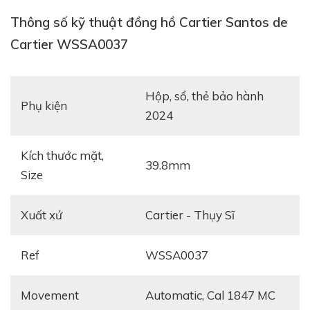
Thông số kỹ thuật đồng hồ Cartier Santos de
Cartier WSSA0037
hộp, sổ, thẻ bảo hành
Phụ kiện
2024
Kích thước mặt,
39.8mm
Santos có kiểu dáng độc nhất trong giới chế tác đồng
Size
hồ cao cấp. Bộ vỏ gần như dáng vuông nhưng lại
được bo tròn bốn góc trong khi đó khung chính lẫn
Xuất xứ
Cartier - Thụy Sĩ
vành bezel như chạy song song với nhau.
Ref
WSSA0037
Movement
automatic, Cal 1847 MC