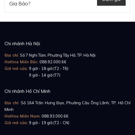
Gia Bảo?
Chi nhánh Hà Nội
Địa chỉ:
Số 7 Nghi Tàm, Phường Tây Hồ, TP. Hà Nội
Hotline Miền Bắc:
088.92.000.66
Giờ mở cửa:
9 giờ - 18 giờ (T2 - T6)
Giờ mở cửa:
9 giờ - 14 giờ (T7)
So với nhiều mẫu đồng hồ nam khác của thương hiệu
Chi nhánh Hồ Chí Minh
Cartier, Cartier Tank Solo W5200025 tập trung
Địa chỉ:
Số 164 Trần Hưng Đạo, Phường Cầu Ông Lãnh, TP. Hồ Chí
hướng tới sự tinh giản nhưng hiện đại và hấp dẫn. Phô
Minh
diễn vẻ đẹp tinh tế dưới mặt kính sapphire trong trẻo
Hotline Miền Nam:
088.93.000.66
Giờ mở cửa:
9 giờ - 19 giờ (T2 - CN)
là mặt số đồng hồ màu bạc sáng nổi bật hệ thống cọc
chỉ giờ gồm 12 chữ số La Mã màu đen đậm nét được