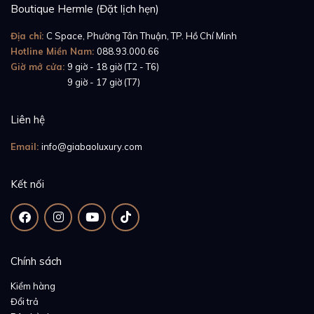
Boutique Hermle (Đặt lịch hẹn)
theo dõi qua bộ hai kim hình thanh kiếm sơn màu
xanh biểu tượng.
Địa chỉ:
C Space, Phường Tân Thuận, TP. Hồ Chí Minh
Hotline Miền Nam:
088.93.000.66
Giờ mở cửa:
9 giờ - 18 giờ (T2 - T6)
Giờ mở cửa:
9 giờ - 17 giờ (T7)
Liên hệ
Email:
info@giabaoluxury.com
Kết nối
Chính sách
Kiểm hàng
Đổi trả