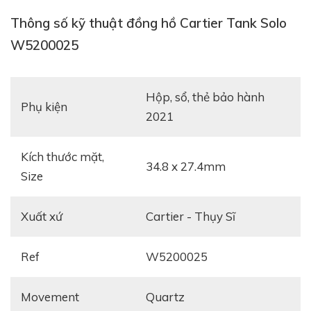
hợp với xu hướng thời trang hiện tại. Về cơ bản, thiết
kế của Cartier Tank Solo W5200025 không khác
Thông số kỹ thuật đồng hồ Cartier Tank Solo
những model thuộc bộ sưu tập Tank lừng danh, cụ
W5200025
thể là bộ vỏ khung hình chữ nhật với hai cạnh bên kéo
dài cho tới núm điều chỉnh có gắn đá sapphire màu
hộp, sổ, thẻ bảo hành
xanh được mài nhẵn không một tì vết đã trở thành
Phụ kiện
2021
biểu tượng.
Kích thước mặt,
34.8 x 27.4mm
Size
Xuất xứ
Cartier - Thụy Sĩ
Ref
W5200025
Movement
quartz