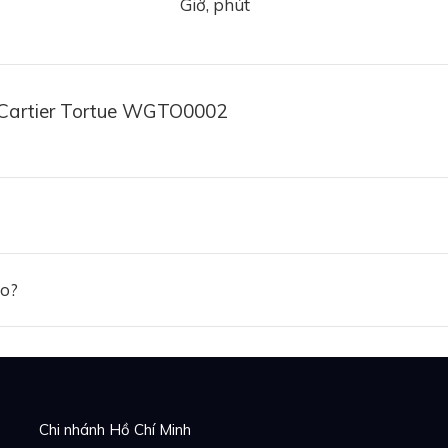
Giờ, phút
 Cartier Tortue WGTO0002
ảo?
Chi nhánh Hồ Chí Minh