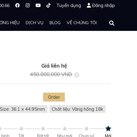
Tuyển dụng
Đăng nhập
00.66
ƠNG HIỆU
DỊCH VỤ
BLOG
VỀ CHÚNG TÔI
Giá liên hệ
450.000.000 VND
Order
Size: 36.1 x 44.95mm
Chất liệu: Vàng hồng 18k
 bình
Tốt
Rất tốt
Như mới
Chưa sử
Mới