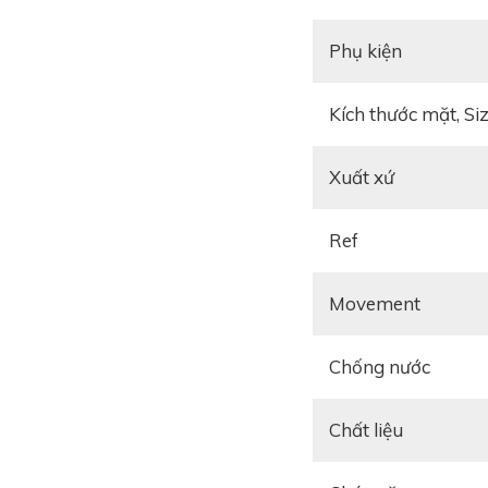
Phụ kiện
Kích thước mặt, Si
Xuất xứ
Ref
Không chỉ tập trung
Movement
phiên bản đồng hồ 
đường chỉ may đều đ
Chống nước
gần gũi. Chưa kể chất
Chất liệu