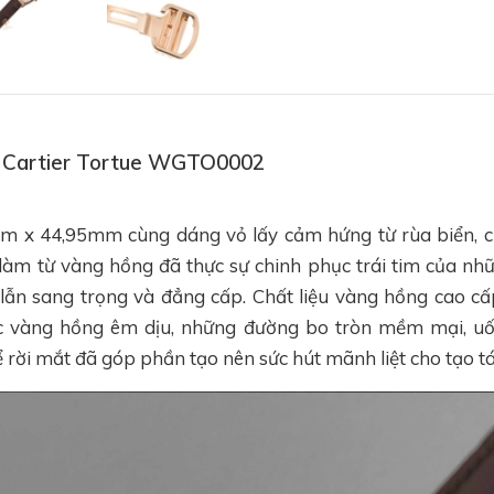
hồ Cartier Tortue WGTO0002
m x 44,95mm cùng dáng vỏ lấy cảm hứng từ rùa biển, c
 từ vàng hồng đã thực sự chinh phục trái tim của nhữ
 lẫn sang trọng và đẳng cấp. Chất liệu vàng hồng cao c
c vàng hồng êm dịu, những đường bo tròn mềm mại, uốn
rời mắt đã góp phần tạo nên sức hút mãnh liệt cho tạo tá