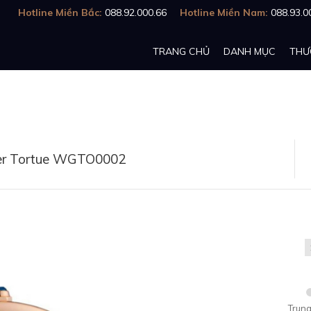
Hotline Miền Bắc:
088.92.000.66
Hotline Miền Nam:
088.93.0
TRANG CHỦ
DANH MỤC
THƯ
er Tortue WGTO0002
Trung