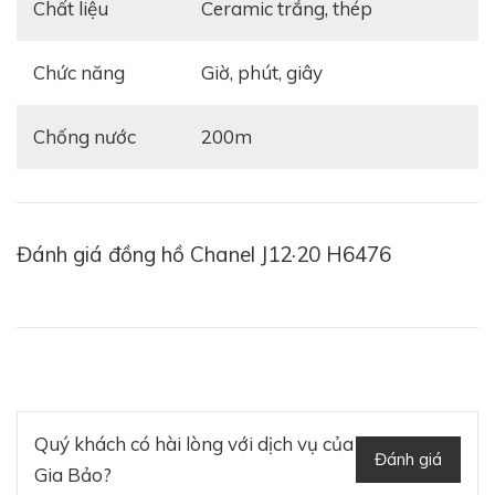
Chất liệu
ceramic trắng, thép
Chức năng
giờ, phút, giây
Chống nước
200m
Sản phẩm được chế tác từ gốm Ceramic trắng chịu
lực cao và thép không gỉ, ấn tượng với vành bezel,
mặt số được trang trí những họa tiết cầu kỳ, lạ lẫm.
Đánh giá đồng hồ Chanel J12·20 H6476
Vành bezel xoay 1 chiều làm từ thép không gỉ nổi bật
với tông màu bạc sáng hấp dẫn, ghi điểm trong mắt
giới mộ điệu bởi những họa tiết mạ Rhodium. Dây
đeo đồng hồ bằng gốm Ceramic có khả năng chịu lực
cao màu trắng, thiết kế thời trang với khóa gập 3
bằng thép.
Quý khách có hài lòng với dịch vụ của
Đánh giá
Gia Bảo?