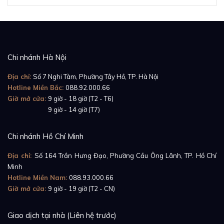
Chi nhánh Hà Nội
Địa chỉ:
Số 7 Nghi Tàm, Phường Tây Hồ, TP. Hà Nội
Hotline Miền Bắc:
088.92.000.66
Giờ mở cửa:
9 giờ - 18 giờ (T2 - T6)
Giờ mở cửa:
9 giờ - 14 giờ (T7)
Mặt số đồng hồ không chỉ gây ấn tượng bởi những
họa tiết trang trí cầu kỳ mà còn thu hút sự chú ý của
Chi nhánh Hồ Chí Minh
người nhìn với 12 viên kim cương được đính ngẫu
Địa chỉ:
Số 164 Trần Hưng Đạo, Phường Cầu Ông Lãnh, TP. Hồ Chí
nhiên theo họa tiết chạm trổ đang tỏa sáng lấp lánh.
Minh
Vùng trung tâm là bộ kim chỉ giờ, phút, giây bao bọc
Hotline Miền Nam:
088.93.000.66
trong vòng tròn viền chia ô đều đặn và tỉ mỉ. Vùng
Giờ mở cửa:
9 giờ - 19 giờ (T2 - CN)
ngoài với bộ cọc số Ả Rập ở các vị trí 12h, 1h, 2h, 6h,
Giao dịch tại nhà (Liên hệ trước)
7h và 8h cùng các vạch số làm từ thép bóng bẩy, đẹp