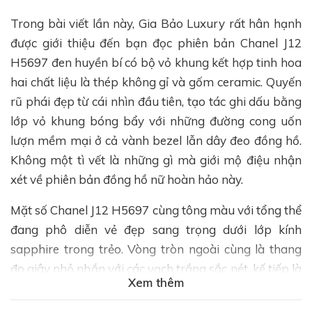
Trong bài viết lần này, Gia Bảo Luxury rất hân hạnh
được giới thiệu đến bạn đọc phiên bản Chanel J12
H5697 đen huyền bí có bộ vỏ khung kết hợp tinh hoa
hai chất liệu là thép không gỉ và gốm ceramic. Quyến
rũ phái đẹp từ cái nhìn đầu tiên, tạo tác ghi dấu bằng
lớp vỏ khung bóng bẩy với những đường cong uốn
lượn mềm mại ở cả vành bezel lẫn dây đeo đồng hồ.
Không một tì vết là những gì mà giới mộ điệu nhận
xét về phiên bản đồng hồ nữ hoàn hảo này.
Mặt số Chanel J12 H5697 cùng tông màu với tổng thể
đang phô diễn vẻ đẹp sang trọng dưới lớp kính
sapphire trong trẻo. Vòng tròn ngoài cùng là thang
đo giây nhỏ nhắn với các vạch trắng sắc nét, kế tiếp là
Xem thêm
hệ thống cọc chỉ giờ là các chữ số Ả Rập đính nổi đơn
giản, hiện đại. Trung tâm mặt số là bộ kim dáng