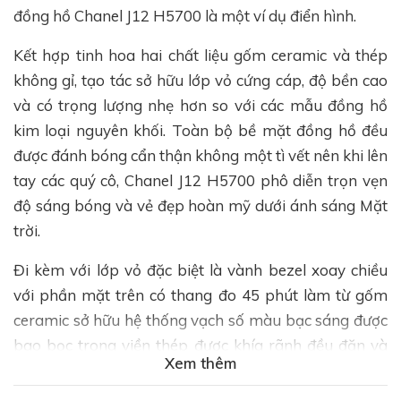
đồng hồ Chanel J12 H5700 là một ví dụ điển hình.
Kết hợp tinh hoa hai chất liệu gốm ceramic và thép
không gỉ, tạo tác sở hữu lớp vỏ cứng cáp, độ bền cao
và có trọng lượng nhẹ hơn so với các mẫu đồng hồ
kim loại nguyên khối. Toàn bộ bề mặt đồng hồ đều
được đánh bóng cẩn thận không một tì vết nên khi lên
tay các quý cô, Chanel J12 H5700 phô diễn trọn vẹn
độ sáng bóng và vẻ đẹp hoàn mỹ dưới ánh sáng Mặt
trời.
Đi kèm với lớp vỏ đặc biệt là vành bezel xoay chiều
với phần mặt trên có thang đo 45 phút làm từ gốm
ceramic sở hữu hệ thống vạch số màu bạc sáng được
bao bọc trong viền thép được khía rãnh đều đặn và
Xem thêm
mềm mại. Phía bên ngoài lớp vỏ là núm điều chỉnh
bằng thép dạng xoắn vít càng đảm bảo khả năng