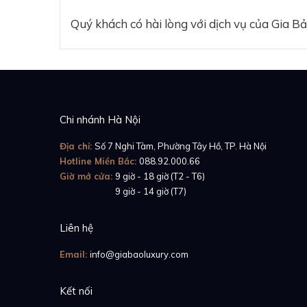
Quý khách có hài lòng với dịch vụ của Gia B
Chi nhánh Hà Nội
Địa chỉ:
Số 7 Nghi Tàm, Phường Tây Hồ, TP. Hà Nội
Hotline Miền Bắc:
088.92.000.66
Giờ mở cửa:
9 giờ - 18 giờ (T2 - T6)
Giờ mở cửa:
9 giờ - 14 giờ (T7)
Liên hệ
Email:
info@giabaoluxury.com
Kết nối