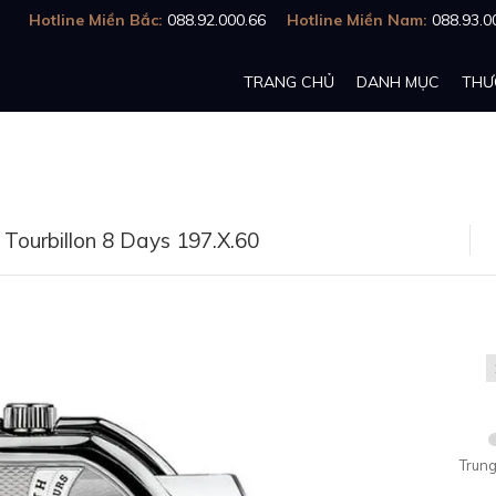
Hotline Miền Bắc:
088.92.000.66
Hotline Miền Nam:
088.93.0
TRANG CHỦ
DANH MỤC
THƯ
Tourbillon 8 Days 197.X.60
Trung