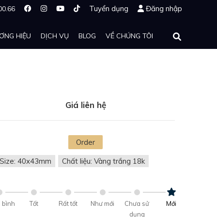
Tuyển dụng
Đăng nhập
00.66
ƠNG HIỆU
DỊCH VỤ
BLOG
VỀ CHÚNG TÔI
Giá liên hệ
Order
Size: 40x43mm
Chất liệu: Vàng trắng 18k
 bình
Tốt
Rất tốt
Như mới
Chưa sử
Mới
dụng