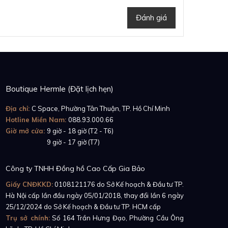
Đánh giá
Boutique Hermle (Đặt lịch hẹn)
Địa chỉ:
C Space, Phường Tân Thuận, TP. Hồ Chí Minh
Hotline Miền Nam:
088.93.000.66
Giờ mở cửa:
9 giờ - 18 giờ (T2 - T6)
Giờ mở cửa:
9 giờ - 17 giờ (T7)
Công ty TNHH Đồng hồ Cao Cấp Gia Bảo
Giấy CNĐKKD:
0108121176
do Sở Kế hoạch & Đầu tư TP.
Hà Nội cấp lần đầu ngày 05/01/2018, thay đổi lần 6 ngày
25/12/2024 do Sở Kế hoạch & Đầu tư TP. HCM cấp
Trụ sở chính:
Số 164 Trần Hưng Đạo, Phường Cầu Ông