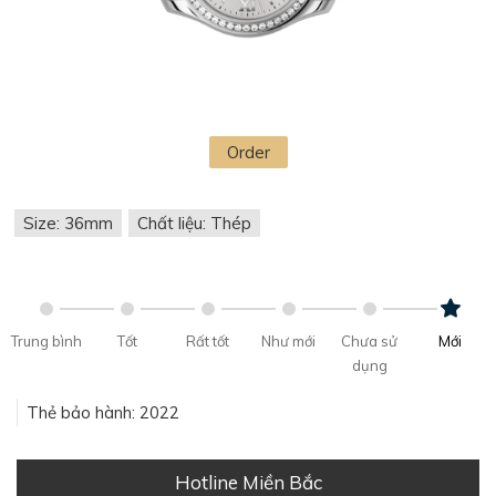
Order
Size: 36mm
Chất liệu: Thép
Trung bình
Tốt
Rất tốt
Như mới
Chưa sử
Mới
dụng
Thẻ bảo hành: 2022
Hotline Miền Bắc