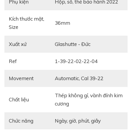
Phụ kiện
hộp, sổ, thẻ bảo hành 2022
Kích thước mặt,
36mm
Size
Xuất xứ
Glashutte - Đức
Ref
1-39-22-02-22-04
Movement
Automatic, Cal 39-22
thép không gỉ, vành đính kim
Chất liệu
cương
Chức năng
Ngày, giờ, phút, giây