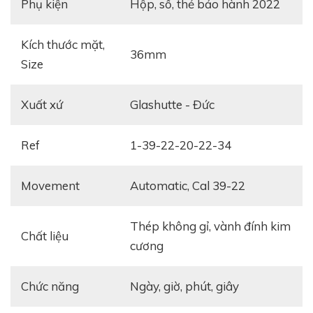
Phụ kiện
hộp, sổ, thẻ bảo hành 2022
Kích thước mặt,
36mm
Size
Xuất xứ
Glashutte - Đức
Ref
1-39-22-20-22-34
Movement
Automatic, Cal 39-22
thép không gỉ, vành đính kim
Chất liệu
cương
Chức năng
Ngày, giờ, phút, giây