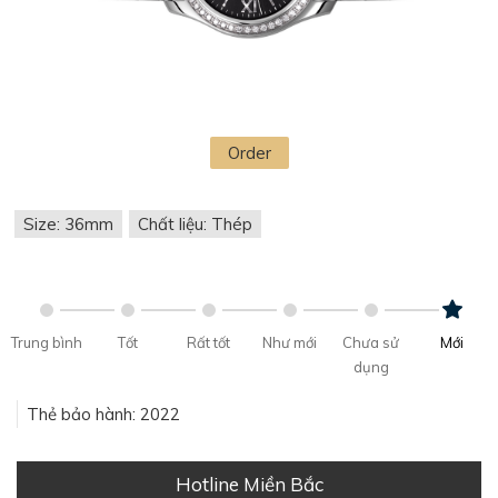
Order
Size: 36mm
Chất liệu: Thép
Trung bình
Tốt
Rất tốt
Như mới
Chưa sử
Mới
dụng
Thẻ bảo hành: 2022
Hotline Miền Bắc