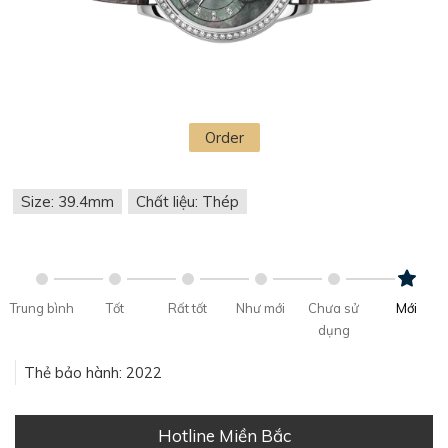
Order
Size: 39.4mm
Chất liệu: Thép
Trung bình
Tốt
Rất tốt
Như mới
Chưa sử
Mới
dụng
Thẻ bảo hành: 2022
Hotline Miền Bắc