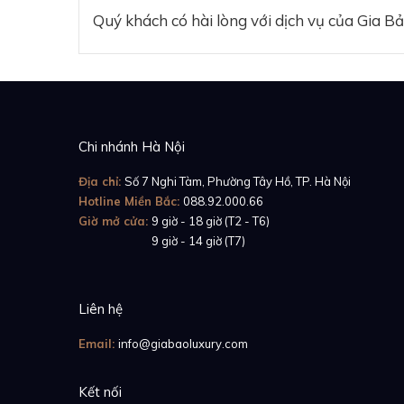
Quý khách có hài lòng với dịch vụ của Gia B
Chi nhánh Hà Nội
Địa chỉ:
Số 7 Nghi Tàm, Phường Tây Hồ, TP. Hà Nội
Hotline Miền Bắc:
088.92.000.66
Giờ mở cửa:
9 giờ - 18 giờ (T2 - T6)
Giờ mở cửa:
9 giờ - 14 giờ (T7)
Liên hệ
Email:
info@giabaoluxury.com
Kết nối