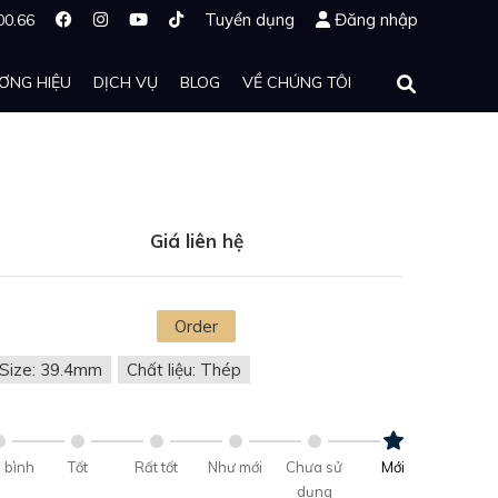
Tuyển dụng
Đăng nhập
00.66
ƠNG HIỆU
DỊCH VỤ
BLOG
VỀ CHÚNG TÔI
Giá liên hệ
Order
Size: 39.4mm
Chất liệu: Thép
 bình
Tốt
Rất tốt
Như mới
Chưa sử
Mới
dụng