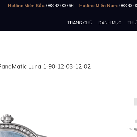
Hotline Miền Bắc:
088.92.000.66
Hotline Miền Nam:
088.93.0
TRANG CHỦ
DANH MỤC
THƯ
 PanoMatic Luna 1-90-12-03-12-02
Trung