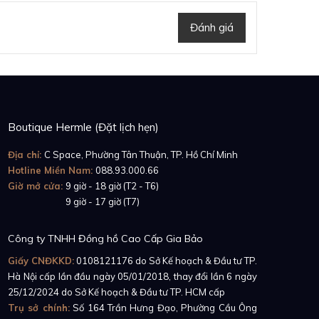
Đánh giá
Boutique Hermle (Đặt lịch hẹn)
Địa chỉ:
C Space, Phường Tân Thuận, TP. Hồ Chí Minh
Hotline Miền Nam:
088.93.000.66
Giờ mở cửa:
9 giờ - 18 giờ (T2 - T6)
Giờ mở cửa:
9 giờ - 17 giờ (T7)
Công ty TNHH Đồng hồ Cao Cấp Gia Bảo
Giấy CNĐKKD:
0108121176
do Sở Kế hoạch & Đầu tư TP.
Hà Nội cấp lần đầu ngày 05/01/2018, thay đổi lần 6 ngày
25/12/2024 do Sở Kế hoạch & Đầu tư TP. HCM cấp
Trụ sở chính:
Số 164 Trần Hưng Đạo, Phường Cầu Ông