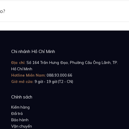
ảo?
Chi nhánh Hồ Chí Minh
Địa chỉ:
Số 164 Trần Hưng Đạo, Phường Cầu Ông Lãnh, TP.
Hồ Chí Minh
Hotline Miền Nam:
088.93.000.66
Giờ mở cửa:
9 giờ - 19 giờ (T2 - CN)
Chính sách
Kiểm hàng
Đổi trả
Bảo hành
Vận chuyển