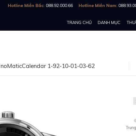
Hotline Miền Bắc:
088.92.000.66
Hotline Miền Nam:
088.93.0
TRANG CHỦ
DANH MỤC
THƯ
PanoMaticCalendar 1-92-10-01-03-62
Trung