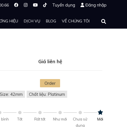
Tuyển dụng
Đăng nhập
00.66
ƠNG HIỆU
DỊCH VỤ
BLOG
VỀ CHÚNG TÔI
Giá liên hệ
Order
Size: 42mm
Chất liệu: Platinum
 bình
Tốt
Rất tốt
Như mới
Chưa sử
Mới
dụng