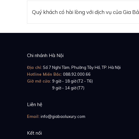
Quý khách có hài lòng với dịch vụ của Gia B
Chi nhánh Hà Nội
Địa chỉ:
Số 7 Nghi Tàm, Phường Tây Hồ, TP. Hà Nội
Hotline Miền Bắc:
088.92.000.66
Giờ mở cửa:
9 giờ - 18 giờ (T2 - T6)
Giờ mở cửa:
9 giờ - 14 giờ (T7)
Liên hệ
Email:
info@giabaoluxury.com
Kết nối