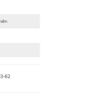
niên
03-62