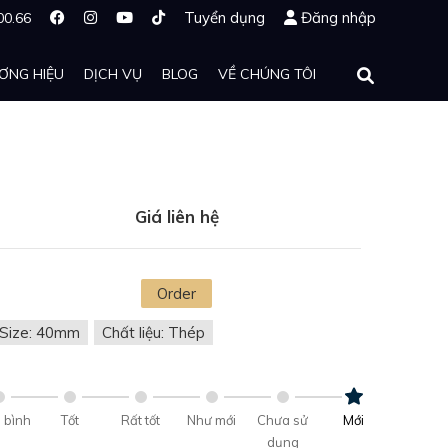
Tuyển dụng
Đăng nhập
00.66
ƠNG HIỆU
DỊCH VỤ
BLOG
VỀ CHÚNG TÔI
Giá liên hệ
Order
Size: 40mm
Chất liệu: Thép
 bình
Tốt
Rất tốt
Như mới
Chưa sử
Mới
dụng