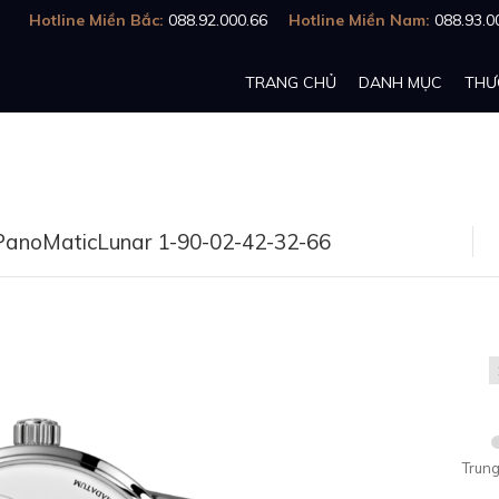
Hotline Miền Bắc:
088.92.000.66
Hotline Miền Nam:
088.93.0
TRANG CHỦ
DANH MỤC
THƯ
 PanoMaticLunar 1-90-02-42-32-66
Trung