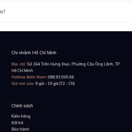
ảo?
Chi nhánh Hồ Chí Minh
Địa chỉ:
Số 164 Trần Hưng Đạo, Phường Cầu Ông Lãnh, TP.
Hồ Chí Minh
Hotline Miền Nam:
088.93.000.66
Giờ mở cửa:
9 giờ - 19 giờ (T2 - CN)
Chính sách
Kiểm hàng
Đổi trả
Bảo hành