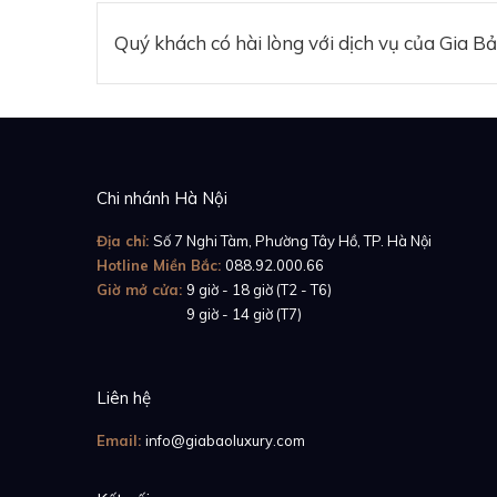
Quý khách có hài lòng với dịch vụ của Gia B
Chi nhánh Hà Nội
Địa chỉ:
Số 7 Nghi Tàm, Phường Tây Hồ, TP. Hà Nội
Hotline Miền Bắc:
088.92.000.66
Giờ mở cửa:
9 giờ - 18 giờ (T2 - T6)
Giờ mở cửa:
9 giờ - 14 giờ (T7)
Liên hệ
Email:
info@giabaoluxury.com