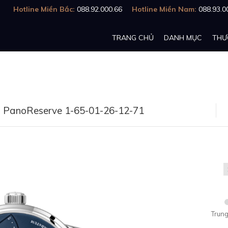
Hotline Miền Bắc:
088.92.000.66
Hotline Miền Nam:
088.93.0
TRANG CHỦ
DANH MỤC
THƯ
al PanoReserve 1-65-01-26-12-71
Trung