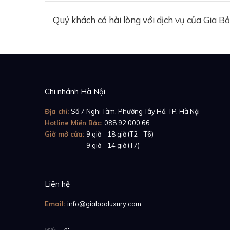
Quý khách có hài lòng với dịch vụ của Gia B
Chi nhánh Hà Nội
Địa chỉ:
Số 7 Nghi Tàm, Phường Tây Hồ, TP. Hà Nội
Hotline Miền Bắc:
088.92.000.66
Giờ mở cửa:
9 giờ - 18 giờ (T2 - T6)
Giờ mở cửa:
9 giờ - 14 giờ (T7)
Liên hệ
Email:
info@giabaoluxury.com