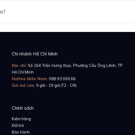
ảo?
Chi nhánh Hồ Chí Minh
Địa chỉ:
Số 164 Trần Hưng Đạo, Phường Cầu Ông Lãnh, TP.
Hồ Chí Minh
Hotline Miền Nam:
088.93.000.66
Giờ mở cửa:
9 giờ - 19 giờ (T2 - CN)
Chính sách
Kiểm hàng
Đổi trả
Bảo hành