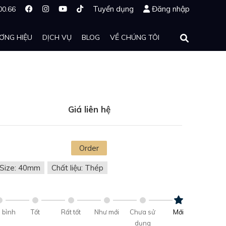
Tuyển dụng
Đăng nhập
00.66
ƠNG HIỆU
DỊCH VỤ
BLOG
VỀ CHÚNG TÔI
Giá liên hệ
Order
Size: 40mm
Chất liệu: Thép
 bình
Tốt
Rất tốt
Như mới
Chưa sử
Mới
dụng