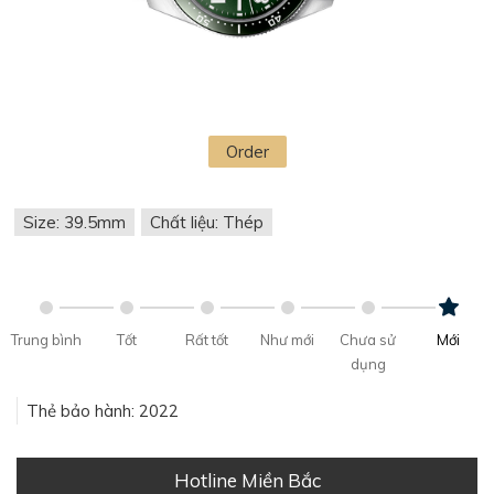
Order
Size: 39.5mm
Chất liệu: Thép
Trung bình
Tốt
Rất tốt
Như mới
Chưa sử
Mới
dụng
Thẻ bảo hành: 2022
Hotline Miền Bắc