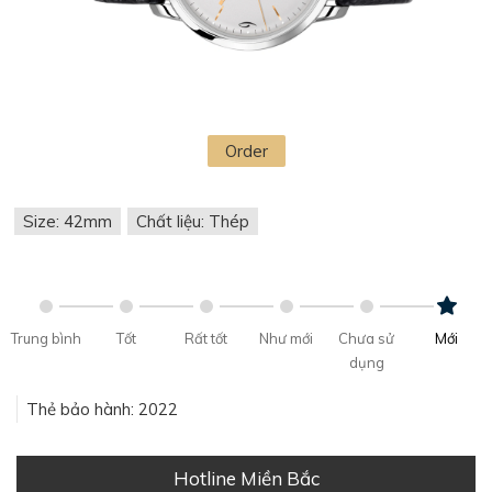
Order
Size: 42mm
Chất liệu: Thép
Trung bình
Tốt
Rất tốt
Như mới
Chưa sử
Mới
dụng
Thẻ bảo hành: 2022
Hotline Miền Bắc