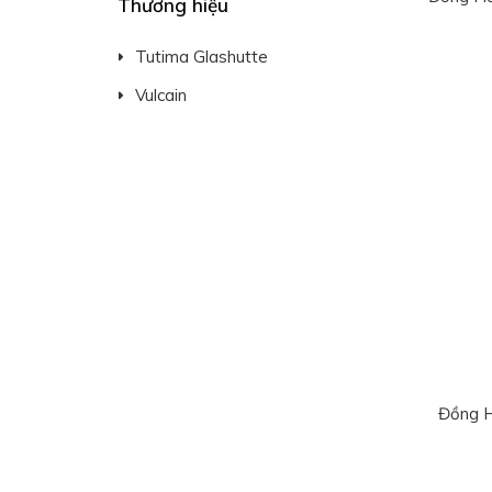
Thương hiệu
Tutima Glashutte
Vulcain
Đồng H