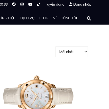
Tuyển dụng
Đăng nhập
00.66
ƠNG HIỆU
DỊCH VỤ
BLOG
VỀ CHÚNG TÔI