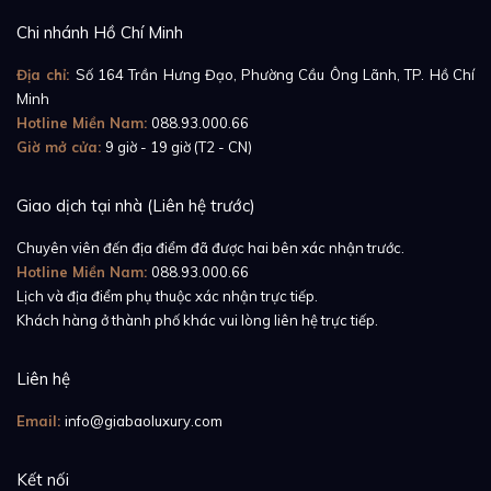
Chi nhánh Hồ Chí Minh
Địa chỉ:
Số 164 Trần Hưng Đạo, Phường Cầu Ông Lãnh, TP. Hồ Chí
Minh
Hotline Miền Nam:
088.93.000.66
Giờ mở cửa:
9 giờ - 19 giờ (T2 - CN)
Giao dịch tại nhà (Liên hệ trước)
Chuyên viên đến địa điểm đã được hai bên xác nhận trước.
Hotline Miền Nam:
088.93.000.66
Lịch và địa điểm phụ thuộc xác nhận trực tiếp.
Khách hàng ở thành phố khác vui lòng liên hệ trực tiếp.
Liên hệ
Email:
info@giabaoluxury.com
Kết nối
Bộ kim trung tâm nổi bật với kim giờ hình mũi tên