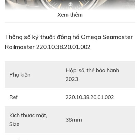
Xem thêm
Thông số kỹ thuật đồng hồ Omega Seamaster
Railmaster 220.10.38.20.01.002
Xem thêm:
Review đồng hồ Omega Seamaster
Diver 300M Co-Axial Master Chronometer 42mm
hộp, sổ, thẻ bảo hành
Phụ kiện
2023
Ref
220.10.38.20.01.002
Kích thước mặt,
38mm
Size