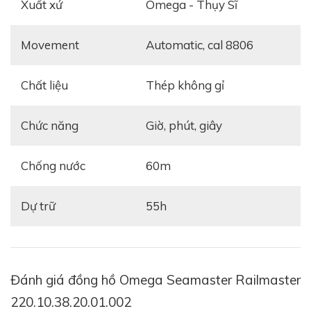
Xuất xứ
Omega - Thụy Sĩ
Đồng Hồ Omega Seamaster Railmaster
Movement
automatic, cal 8806
220.10.38.20.01.002
là một phiên bản đồng hồ giới
hạn, tất cả chỉ có 3.557 chiếc được sản xuất. Omega
Chất liệu
thép không gỉ
tung ra thị trường phiên bản đồng hồ này là để tưởng
nhớ đến một trong 3 chiếc đồng hồ cổ điển đã được
Chức năng
giờ, phút, giây
hãng phát hành vào năm 1957.
Chống nước
60m
Dự trữ
55h
Đánh giá đồng hồ Omega Seamaster Railmaster
220.10.38.20.01.002