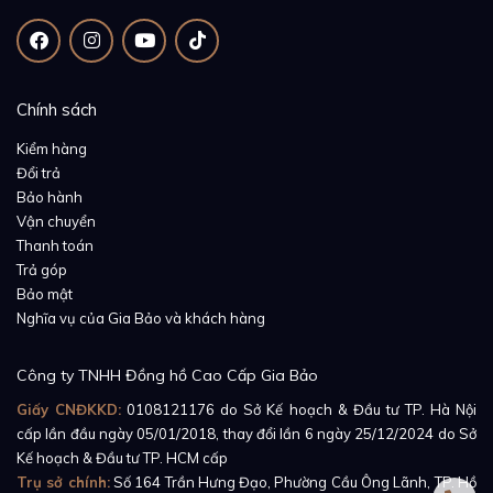
thiết kế to hơi cong, kim phút hình chiếc lá. Các mốc
chỉ giờ dạng vạch màu vàng thiết kế to giúp người sử
dụng quan sát thời gian một cách dễ dàng hơn. Ở các
Chính sách
vị trí 3h, 6h, 9h và 12h Omega nhấn mạnh bằng các
chữ số Ả Rập màu trắng càng làm cho chiếc Omega
Kiểm hàng
Đổi trả
Seamaster Railmaster 220.10.38.20.01.002 trở nên
Bảo hành
thu hút hơn.
Vận chuyển
Thanh toán
Đồng Hồ Seamaster Railmaster 220.10.38.20.01.002
Trả góp
được thiết kế dành riêng cho những người làm việc
Bảo mật
trong môi trường từ trường. Vì thế, sản phẩm có khả
Nghĩa vụ của Gia Bảo và khách hàng
năng chống từ tính cao. Sản phẩm sử dụng bộ máy
Công ty TNHH Đồng hồ Cao Cấp Gia Bảo
lên cót tự động Master Chronometer Caliber 8806 có
khả năng chống từ lên đến 15.000 gauss.
Giấy CNĐKKD:
0108121176
do Sở Kế hoạch & Đầu tư TP. Hà Nội
cấp lần đầu ngày 05/01/2018, thay đổi lần 6 ngày 25/12/2024 do Sở
Kế hoạch & Đầu tư TP. HCM cấp
Trụ sở chính:
Số 164 Trần Hưng Đạo, Phường Cầu Ông Lãnh, TP. Hồ