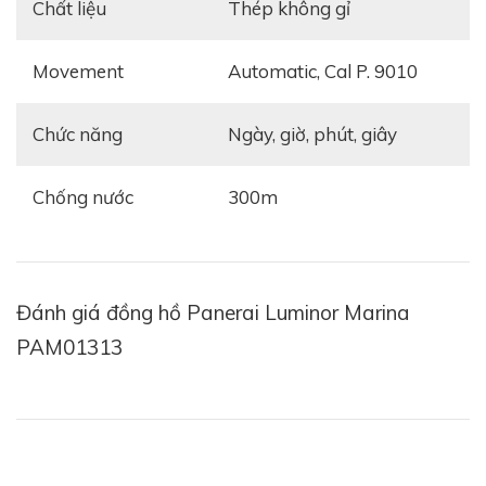
Chất liệu
thép không gỉ
Movement
automatic, Cal P. 9010
Chức năng
ngày, giờ, phút, giây
Tham khảo:
Review đồng hồ Panerai Luminor
Marina 8 Days 44mm
Chống nước
300m
Đánh giá đồng hồ Panerai Luminor Marina
PAM01313