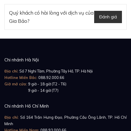
Một trong những điểm nhận dạng quan trọng nhất
Quý khách có hài lòng với dịch vụ của
Đánh giá
của Panerai chính là phần cạnh bên, có nhiệm vụ bảo
Gia Bảo?
vệ núm vặn chỉnh giờ. Cơ chế này được thiết kế cực kỳ
chắc chắn, giúp bộ phận quan trọng nhất không bị
ảnh hưởng bởi những va chạm ngoài ý muốn. Đặc
biệt hơn, chiếc đòn bẩy nhỏ ở phía trên còn giúp cố
Chi nhánh Hà Nội
định núm vặn chắc chắn hơn, tăng khả năng chống
nước. Nhờ vậy, chiếc
Panerai Luminor Marina
Địa chỉ:
Số 7 Nghi Tàm, Phường Tây Hồ, TP. Hà Nội
PAM01313
có khả năng hoạt động tốt dù có ở độ sâu
Hotline Miền Bắc:
088.92.000.66
Giờ mở cửa:
9 giờ - 18 giờ (T2 - T6)
300m.
Giờ mở cửa:
9 giờ - 14 giờ (T7)
Chi nhánh Hồ Chí Minh
Địa chỉ:
Số 164 Trần Hưng Đạo, Phường Cầu Ông Lãnh, TP. Hồ Chí
Minh
Hotline Miền Nam:
088.93.000.66