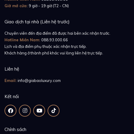
Giờ mở cửa:
9 giờ - 19 giờ (T2 - CN)
Giao dịch tại nhà (Liên hệ trước)
Chuyên viên đến địa điểm đã được hai bên xác nhận trước.
Hotline Miền Nam:
088.93.000.66
Lịch và địa điểm phụ thuộc xác nhận trực tiếp.
Khách hàng ở thành phố khác vui lòng liên hệ trực tiếp.
Bên cạnh cơ chế bảo vệ núm vặn, thiết kế mặt số
cũng là một đặc trưng khác của Panerai. Cụ thể hơn,
Liên hệ
với dòng Luminor này, mặt số được thiết kế thành hai
lớp, nhằm tối đa hóa khả năng sử dụng chất phản
Email:
info@giabaoluxury.com
quang. Lớp phía dưới được phủ đầy Super-LumiNova
và được bảo vệ ở lớp phía trên, chỉ trừ một số vị trí
Kết nối
được cắt ra để hiển thị các mốc giờ.
Với các phiên bản cũ, mặt số của Panerai không được
chăm chút quá nhiều, chỉ có các đường cắt cơ bản.
Chính sách