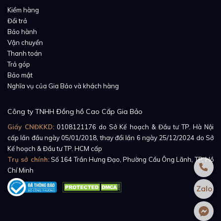
Tuy nhiên, để phù hợp hơn với xu hướng của người
Kiểm hàng
chơi, chiếc
Panerai Luminor Marina PAM01313
sở
Đổi trả
hữu mặt số chải tia tuyệt đẹp, hơi đi theo hướng mặt
Bảo hành
khói. Phần trung tâm mặt số sẽ có tông màu xanh
Vận chuyển
Thanh toán
lam sáng hơn, càng đi ra viền thì lại càng tối giống
Trả góp
như bị một làn khói bao phủ vậy.
Bảo mật
Nghĩa vụ của Gia Bảo và khách hàng
Bộ kim que được sử dụng trên mặt số có tông màu
trắng sữa nổi bật, được phủ chất phản quang giúp
Công ty TNHH Đồng hồ Cao Cấp Gia Bảo
người dùng dễ quan sát. Ở góc 3 giờ, chúng ta có
Giấy CNĐKKD:
0108121176
do Sở Kế hoạch & Đầu tư TP. Hà Nội
thêm ô cửa sổ lịch ngày quen thuộc - là tính năng hữu
cấp lần đầu ngày 05/01/2018, thay đổi lần 6 ngày 25/12/2024 do Sở
dụng nhất của chiếc đồng hồ đeo tay.
Kế hoạch & Đầu tư TP. HCM cấp
Trụ sở chính:
Số 164 Trần Hưng Đạo, Phường Cầu Ông Lãnh, TP. Hồ
Chí Minh
Zalo