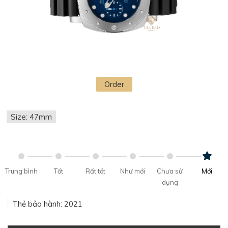
Order
Size: 47mm
Trung bình
Tốt
Rất tốt
Như mới
Chưa sử
Mới
dụng
Thẻ bảo hành: 2021