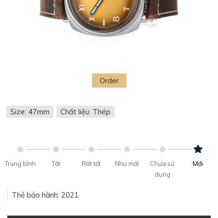
Order
Size: 47mm
Chất liệu: Thép
Trung bình
Tốt
Rất tốt
Như mới
Chưa sử
Mới
dụng
Thẻ bảo hành: 2021