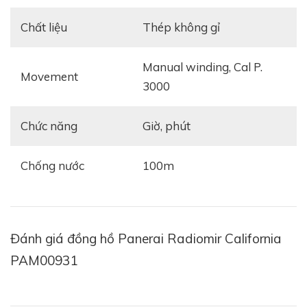
Chất liệu
thép không gỉ
manual winding, Cal P.
Movement
3000
Chức năng
giờ, phút
Chống nước
100m
Đánh giá đồng hồ Panerai Radiomir California
Tham khảo:
Cách lựa chọn mua đồng hồ Panerai
PAM00931
phù hợp nhất