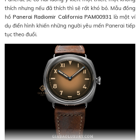
thích nhưng nếu đã thích thì sẽ rất khó bỏ. Mẫu đồng
hồ
Panerai Radiomir California PAM00931
là một ví
dụ điển hình khiến những người yêu mến Panerai tiếp
tục theo đuổi.