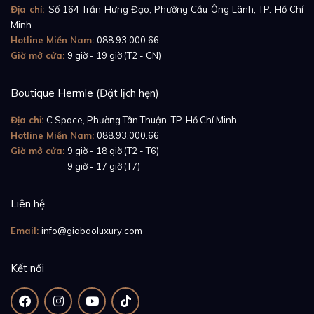
Địa chỉ:
Số 164 Trần Hưng Đạo, Phường Cầu Ông Lãnh, TP. Hồ Chí
số thu hút thị hiếu khách hàng.
Minh
Hotline Miền Nam:
088.93.000.66
Giờ mở cửa:
9 giờ - 19 giờ (T2 - CN)
Boutique Hermle (Đặt lịch hẹn)
Địa chỉ:
C Space, Phường Tân Thuận, TP. Hồ Chí Minh
Hotline Miền Nam:
088.93.000.66
Giờ mở cửa:
9 giờ - 18 giờ (T2 - T6)
Giờ mở cửa:
9 giờ - 17 giờ (T7)
Liên hệ
Email:
info@giabaoluxury.com
Kết nối
Không chỉ chỉn chu, bóng bẩy, bộ vỏ đồng hồ của
chiếc
Panerai Radiomir California PAM00931
còn có