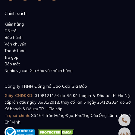
khả năng kháng nước ở độ sâu lên tới 100m. Song
song hai nhiệm vụ vừa là thiết kế hỗ trợ người dùng
Chính sách
điều chỉnh thời gian, vừa là khóa vặn vít chặt vỏ đồng
Kiểm hàng
hồ, núm điều chỉnh thiết kế tự hình viên kim cương
Đổi trả
bằng thép đầy ấn tượng đã trở thành điểm nhấn đặc
Bảo hành
trưng mang đậm dấu ấn thương hiệu.
Vận chuyển
Thanh toán
Trả góp
Bảo mật
Nghĩa vụ của Gia Bảo và khách hàng
Công ty TNHH Đồng hồ Cao Cấp Gia Bảo
Giấy CNĐKKD:
0108121176
do Sở Kế hoạch & Đầu tư TP. Hà Nội
cấp lần đầu ngày 05/01/2018, thay đổi lần 6 ngày 25/12/2024 do Sở
Kế hoạch & Đầu tư TP. HCM cấp
Trụ sở chính:
Số 164 Trần Hưng Đạo, Phường Cầu Ông Lãnh, TP. Hồ
Chí Minh
Zalo