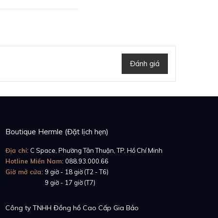
 thách thức khả năng
i định nghĩa của một
trường nhiệt độ khắc
g hồ vô cùng bền bỉ.
gôi sao quần vợt trẻ
Đánh giá
sân quần vợt chính là
u nữa đó chính là RM
cuộc đua trượt tuyết
g thức 1 người Pháp,
Boutique Hermle (Đặt lịch hẹn)
Địa chỉ:
C Space, Phường Tân Thuận, TP. Hồ Chí Minh
Hotline Miền Nam:
088.93.000.66
Giờ mở cửa:
9 giờ - 18 giờ (T2 - T6)
Giờ mở cửa:
9 giờ - 17 giờ (T7)
Công ty TNHH Đồng hồ Cao Cấp Gia Bảo