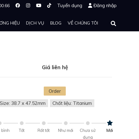
Tuyển dụng
Đăng nhập
00.66
ƠNG HIỆU
DỊCH VỤ
BLOG
VỀ CHÚNG TÔI
Giá liên hệ
Order
Size: 38.7 x 47.52mm
Chất liệu: Titanium
 bình
Tốt
Rất tốt
Như mới
Chưa sử
Mới
dụng