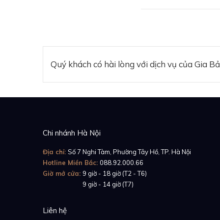
thì cũng rất hợp lý
của bộ máy in house
chiếc đồng hồ cơ tr
nghiệt…), Richard M
Chúng ta có thể thấ
Quý khách có hài lòng với dịch vụ của Gia B
tuổi Alexander Zerer
“phòng thử nghiệm t
67-02 Alexis Pintur
đầy mạo hiểm, hoặc 
người luôn phải phả
Chi nhánh Hà Nội
Địa chỉ:
Số 7 Nghi Tàm, Phường Tây Hồ, TP. Hà Nội
Hotline Miền Bắc:
088.92.000.66
Giờ mở cửa:
9 giờ - 18 giờ (T2 - T6)
Giờ mở cửa:
9 giờ - 14 giờ (T7)
Liên hệ