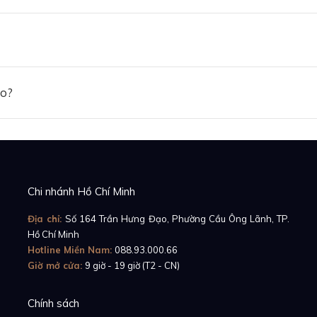
 đối với những người trẻ tuổi sành điệu và năng động. Để
 trong một loạt những địa hình và môi trường vượt ra khỏ
uyền thống (chịu sock kém, nặng, bị ảnh hưởng trong môi 
ille đã mang đến cho chúng ta một trong những chiếc đồn
y với một số phiên bản như: RM67-02 Zeverev dành cho n
ảo?
ev với những cú đánh uy lực cùng sự di chuyển trái chiều, 
ự nhiên” để minh chứng cho sự bền bỉ này. Thêm một mẫ
rault khi mà chiếc đồng hồ sẽ phải theo anh trong những 
là mẫu RM 67-02 dành cho Sebastien Ogier – tay đua côn
n ứng với những khúc cua thần thánh…
Chi nhánh Hồ Chí Minh
Địa chỉ:
Số 164 Trần Hưng Đạo, Phường Cầu Ông Lãnh, TP.
Hồ Chí Minh
Hotline Miền Nam:
088.93.000.66
Giờ mở cửa:
9 giờ - 19 giờ (T2 - CN)
Chính sách