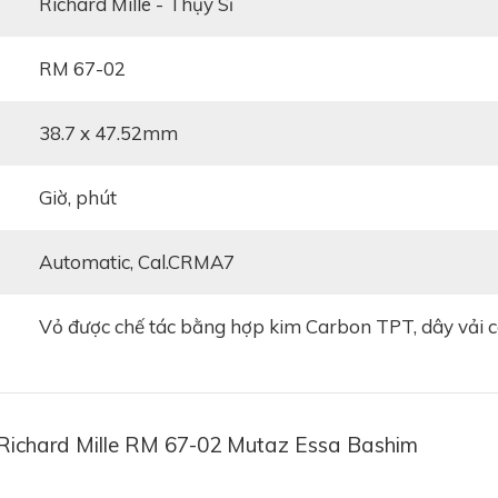
Richard Mille - Thụy Sĩ
RM 67-02
38.7 x 47.52mm
giờ, phút
automatic, Cal.CRMA7
vỏ được chế tác bằng hợp kim Carbon TPT, dây vải c
Richard Mille RM 67-02 Mutaz Essa Bashim
là bộ vỏ Carbon TPT và Quartz TPT, ít ai biết được rằng 
2grams. Đây chính là thiết kế đặc biệt ngoài việc dành 