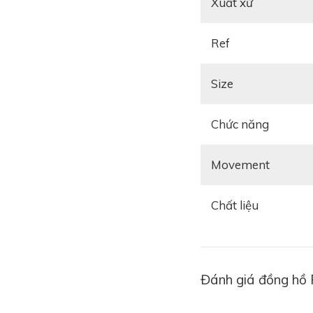
Xuất xứ
Ref
Size
Chức năng
Movement
Chất liệu
Đánh giá đồng hồ 
Tiếp theo nữa chính 
đồng hồ chỉ khoảng 3