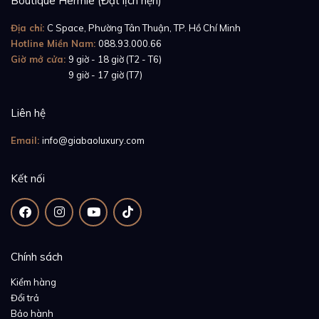
Boutique Hermle (Đặt lịch hẹn)
Địa chỉ:
C Space, Phường Tân Thuận, TP. Hồ Chí Minh
Hotline Miền Nam:
088.93.000.66
Giờ mở cửa:
9 giờ - 18 giờ (T2 - T6)
Giờ mở cửa:
9 giờ - 17 giờ (T7)
Liên hệ
Email:
info@giabaoluxury.com
Kết nối
Chính sách
Kiểm hàng
Đổi trả
Bảo hành