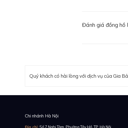
Mẫu
đồng hồ Datej
thương hiệu Rolex vừ
Đánh giá đồng hồ
không gỉ, Rolex Dat
ngạc. Với một thươn
lượng cao với những 
Quý khách có hài lòng với dịch vụ của Gia B
Chi nhánh Hà Nội
Địa chỉ:
Số 7 Nghi Tàm, Phường Tây Hồ, TP. Hà Nội