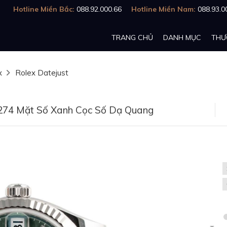
Hotline Miền Bắc:
088.92.000.66
Hotline Miền Nam:
088.93.0
TRANG CHỦ
DANH MỤC
THƯ
x
Rolex Datejust
274 Mặt Số Xanh Cọc Số Dạ Quang