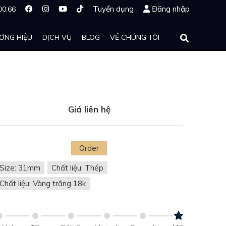
Tuyển dụng
Đăng nhập
00.66
ƠNG HIỆU
DỊCH VỤ
BLOG
VỀ CHÚNG TÔI
Giá liên hệ
Order
Size: 31mm
Chất liệu: Thép
Chất liệu: Vàng trắng 18k