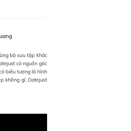
Quang
từng bộ sưu tập khác
atejust có nguồn gốc
có biểu tượng là hình
p không gỉ, Datejust