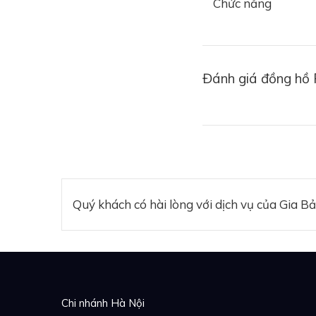
Chức năng
Không chỉ mang vẻ 
chăm chút tỉ mỉ, cô
cổ điển với những t
riêng và được đón nhậ
Đánh giá đồng hồ 
Quý khách có hài lòng với dịch vụ của Gia B
Chi nhánh Hà Nội