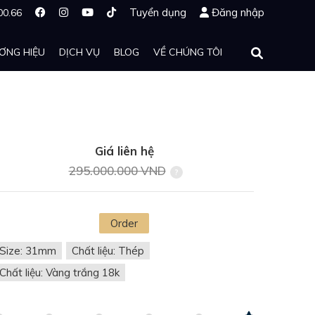
Tuyển dụng
Đăng nhập
00.66
ƠNG HIỆU
DỊCH VỤ
BLOG
VỀ CHÚNG TÔI
Giá liên hệ
295.000.000 VND
Order
Size: 31mm
Chất liệu: Thép
Chất liệu: Vàng trắng 18k