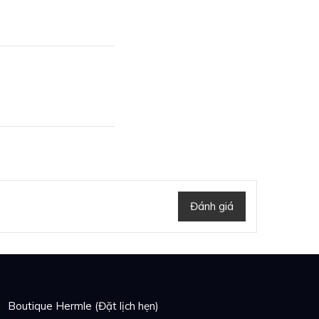
x còn được hãng này
a quyện giữa nét đẹp
ex rất đặc biệt, rất
Đánh giá
Boutique Hermle (Đặt lịch hẹn)