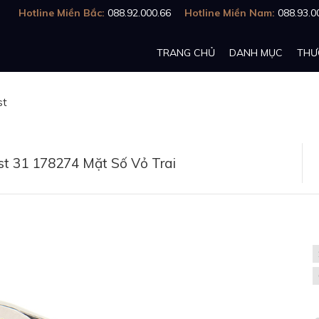
Hotline Miền Bắc:
088.92.000.66
Hotline Miền Nam:
088.93.0
TRANG CHỦ
DANH MỤC
THƯ
st
st 31 178274 Mặt Số Vỏ Trai