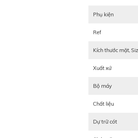
Phụ kiện
Ref
Kích thước mặt, Si
Xuất xứ
Bộ máy
Rolex và hành trình
Chất liệu
Rolex được biết đến
và là người đi tiên 
Dự trữ cót
thích nhất của Rolex
đậm chất cổ điển đầy