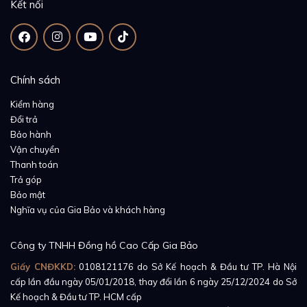
Kết nối
Chính sách
Cung cấp năng lượng cho chiếc đồng hồ nữ tuyệt đẹp
Kiểm hàng
này, bộ máy automatic 2236 tiên tiến được thương
Đổi trả
hiệu ra mắt vào năm 2014 có khả năng vận hành ổn
Bảo hành
định với tần suất 28,800 vph và mức dự trữ năng
Vận chuyển
Thanh toán
lượng là 55 giờ đồng hồ.
Trả góp
Bảo mật
Nghĩa vụ của Gia Bảo và khách hàng
Công ty TNHH Đồng hồ Cao Cấp Gia Bảo
Giấy CNĐKKD:
0108121176
do Sở Kế hoạch & Đầu tư TP. Hà Nội
cấp lần đầu ngày 05/01/2018, thay đổi lần 6 ngày 25/12/2024 do Sở
Kế hoạch & Đầu tư TP. HCM cấp