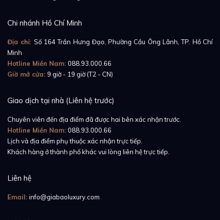
kính sapphire chống lóa, chống xước có khả năng
phản xạ cực kỳ tốt.
Chi nhánh Hồ Chí Minh
Địa chỉ:
Số 164 Trần Hưng Đạo, Phường Cầu Ông Lãnh, TP. Hồ Chí
Minh
Hotline Miền Nam:
088.93.000.66
Giờ mở cửa:
9 giờ - 19 giờ (T2 - CN)
Giao dịch tại nhà (Liên hệ trước)
Chuyên viên đến địa điểm đã được hai bên xác nhận trước.
Hotline Miền Nam:
088.93.000.66
Lịch và địa điểm phụ thuộc xác nhận trực tiếp.
Khách hàng ở thành phố khác vui lòng liên hệ trực tiếp.
Liên hệ
Email:
info@giabaoluxury.com