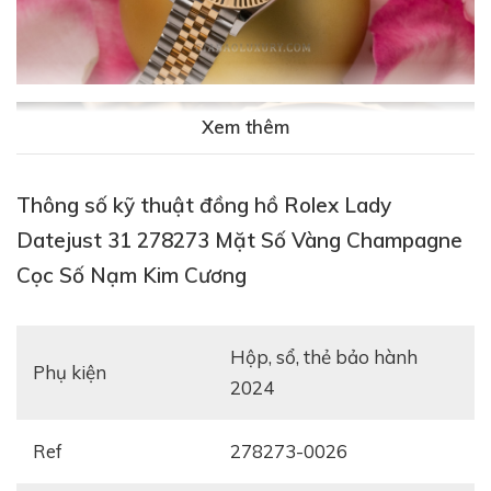
Xem thêm
Thông số kỹ thuật đồng hồ Rolex Lady
Datejust 31 278273 Mặt Số Vàng Champagne
Cọc Số Nạm Kim Cương
Hộp, sổ, thẻ bảo hành
Phụ kiện
2024
Sở hữu sắc vàng tươi không giống chất liệu vàng 18k
già dặn của các thương hiệu khác, chiếc đồng hồ này
Ref
278273-0026
khi lên tay quý cô toát lên vẻ sang trọng, tinh tế mà
không kém phần trang nhã, thanh lịch. Màu vàng