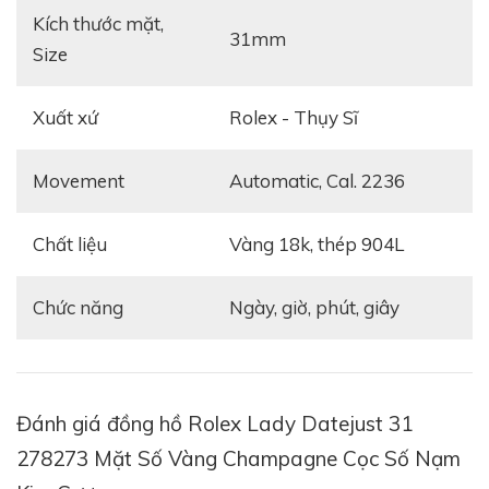
Kích thước mặt,
Champagne của mặt số cùng với chất liệu demi vàng
31mm
Size
– thép 904L của bộ dây tạo thành nét đẹp tươi mới
trên cổ tay người phụ nữ. 10 viên kim cương ở vị trí 10
cọc số là điểm nhất hoàn hảo trên mặt số đơn giản đã
Xuất xứ
Rolex - Thụy Sĩ
làm tăng giá trị thẩm mỹ cho tạo tác.
Movement
Automatic, Cal. 2236
Chất liệu
Vàng 18k, thép 904L
Chức năng
Ngày, giờ, phút, giây
Đánh giá đồng hồ Rolex Lady Datejust 31
278273 Mặt Số Vàng Champagne Cọc Số Nạm