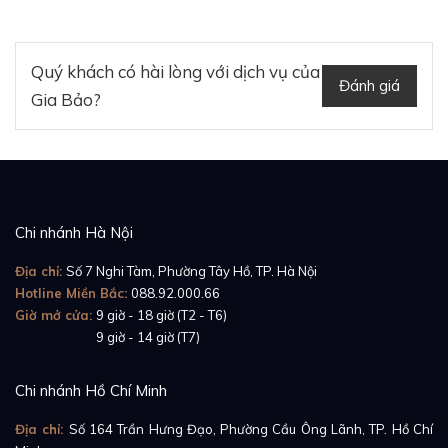
Không có quá nhiều chức năng như dòng đồng hồ thể
thao, nhưng chiếc Rolex Datejust 31 278273 vẫn đáp
ứng tốt cho nhu cầu cơ bản của người sử dụng với các
Quý khách có hài lòng với dịch vụ của
Đánh giá
mốc thời gian ngày, giờ, phút, giây. Nhiêu đó thôi cũng
Gia Bảo?
đã đủ để làm hài lòng các quý cô sang trọng.
Chi nhánh Hà Nội
Địa chỉ:
Số 7 Nghi Tàm, Phường Tây Hồ, TP. Hà Nội
Hotline Miền Bắc:
088.92.000.66
Giờ mở cửa:
9 giờ - 18 giờ (T2 - T6)
Giờ mở cửa:
9 giờ - 14 giờ (T7)
Chi nhánh Hồ Chí Minh
Địa chỉ:
Số 164 Trần Hưng Đạo, Phường Cầu Ông Lãnh, TP. Hồ Chí