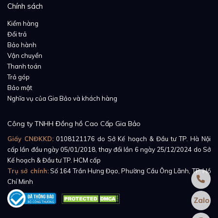
Chính sách
Không có quá nhiều sự thay đổi trong thiết kế, tuy
Kiểm hàng
nhiên, chỉ một cái nhấn nhá nhẹ nhàng thế thôi cũng
Đổi trả
Bảo hành
đủ làm say lòng biết bao người hâm mộ. Sản phẩm
Vận chuyển
hiện đang được bán tại Gia Bảo Luxury. Nếu bạn thực
Thanh toán
sự bị mê đắm bởi vẻ đẹp của chiếc Đồng Hồ Rolex
Trả góp
Datejust 31 278273 Mặt Số Xám Cọc Số La Mã, thì
Bảo mật
Nghĩa vụ của Gia Bảo và khách hàng
liên hệ ngay với Gia Bảo để mua được sản phẩm với
mức giá tốt nhất nhé.
Công ty TNHH Đồng hồ Cao Cấp Gia Bảo
Giấy CNĐKKD:
0108121176
do Sở Kế hoạch & Đầu tư TP. Hà Nội
cấp lần đầu ngày 05/01/2018, thay đổi lần 6 ngày 25/12/2024 do Sở
Kế hoạch & Đầu tư TP. HCM cấp
Trụ sở chính:
Số 164 Trần Hưng Đạo, Phường Cầu Ông Lãnh, TP. Hồ
Chí Minh
Zalo