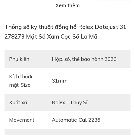
Xem thêm
Thông số kỹ thuật
Đồng Hồ Rolex Datejust 31 278273 Mặt Số Xám Cọc
Thông số kỹ thuật đồng hồ Rolex Datejust 31
Số La Mã được trang bị cỗ máy thời gian lên cót tự
278273 Mặt Số Xám Cọc Số La Mã
động Caliber 2236, 31 chân kính hoạt động chính xác
với sai số chỉ ±2 giây/ ngày. Caliber 2236 có khả năng
Phụ kiện
hộp, sổ, thẻ bảo hành 2023
trữ cót tốt, nhờ đó mà mọi chuyển động của máy
được duy trì trong thời gian 55 tiếng.
Kích thước
31mm
mặt, Size
Xuất xứ
Rolex - Thụy Sĩ
Movement
automatic, Cal. 2236