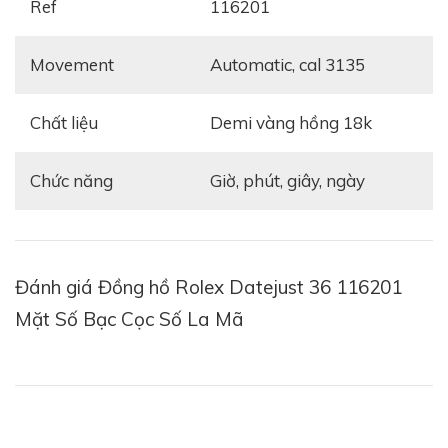
Ref
116201
đó, người ta đã quá quen với những mẫu đồng hồ bỏ
túi thế hệ cũ.
Movement
Automatic, cal 3135
Chất liệu
Demi vàng hồng 18k
Chức năng
Giờ, phút, giây, ngày
Đánh giá Đồng hồ Rolex Datejust 36 116201
Mặt Số Bạc Cọc Số La Mã