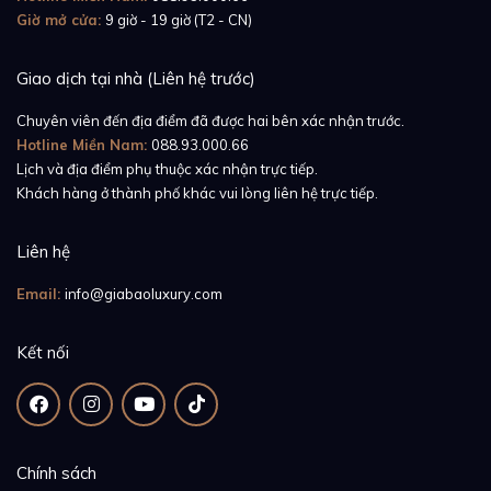
Giờ mở cửa:
9 giờ - 19 giờ (T2 - CN)
Giao dịch tại nhà (Liên hệ trước)
Chuyên viên đến địa điểm đã được hai bên xác nhận trước.
Hotline Miền Nam:
088.93.000.66
Lịch và địa điểm phụ thuộc xác nhận trực tiếp.
Khách hàng ở thành phố khác vui lòng liên hệ trực tiếp.
Liên hệ
Email:
info@giabaoluxury.com
Kết nối
Rolex Datejust – 40 năm cố gắng và nỗ lực
Chính sách