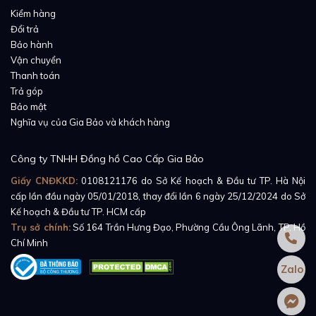
Kiểm hàng
Kỷ niệm 40 năm ngày thành lập công ty, năm 1945,
Đổi trả
Rolex đã tung ra thị trường bộ sưu tập Rolex Datejust
Bảo hành
– bộ sưu tập mang những giá trị cốt lõi của thương
Vận chuyển
Thanh toán
hiệu và là dòng sản phẩm huyền thoại được tất cả
Trả góp
những người hâm mộ đồng hồ yêu thích cho đến tận
Bảo mật
ngày nay.
Nghĩa vụ của Gia Bảo và khách hàng
Công ty TNHH Đồng hồ Cao Cấp Gia Bảo
Giấy CNĐKKD:
0108121176
do Sở Kế hoạch & Đầu tư TP. Hà Nội
cấp lần đầu ngày 05/01/2018, thay đổi lần 6 ngày 25/12/2024 do Sở
Kế hoạch & Đầu tư TP. HCM cấp
Trụ sở chính:
Số 164 Trần Hưng Đạo, Phường Cầu Ông Lãnh, TP. Hồ
Chí Minh
Zalo