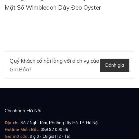
Mặt Số Wimbledon Dây Đeo Oyster
Quý khách có hài lòng với dịch vụ của
Đánh giá
Gia Bảo?
Như những chiếc Datejust khác, phiên bản này sở hữu
bộ vỏ làm từ thép 904L, có dáng vỏ Oyster chống
nước 100m. Trên bộ vỏ đó là vành bezel bằng vàng
trắng, được tạo nhiều rãnh khía để có thể tỏa sáng
Chi nhánh Hà Nội
lộng lẫy dưới ánh nắng. Chúng ta vẫn sẽ có mặt kính
Địa chỉ:
Số 7 Nghi Tàm, Phường Tây Hồ, TP. Hà Nội
Sapphire đi kèm kính Cyclops, làm nổi bật hơn ô cửa
Hotline Miền Bắc:
088.92.000.66
sổ lịch ngày.
Giờ mở cửa:
9 giờ - 18 giờ (T2 - T6)