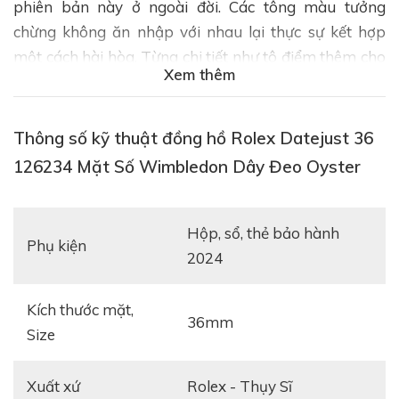
phiên bản này ở ngoài đời. Các tông màu tưởng
chừng không ăn nhập với nhau lại thực sự kết hợp
một cách hài hòa. Từng chi tiết như tô điểm thêm cho
Xem thêm
nhau, khiến cho chiếc đồng hồ trở nên đặc biệt.
Thông số kỹ thuật đồng hồ Rolex Datejust 36
126234 Mặt Số Wimbledon Dây Đeo Oyster
Hộp, sổ, thẻ bảo hành
Phụ kiện
2024
Kích thước mặt,
36mm
Size
Xuất xứ
Rolex - Thụy Sĩ