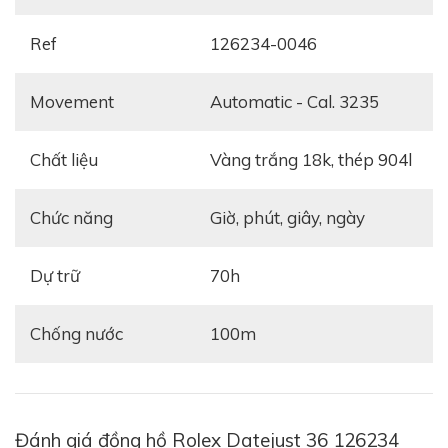
Ref
126234-0046
Movement
automatic - Cal. 3235
Mặt số Wimbledon đã được giới thiệu lần đầu vào
năm 2019 trên mẫu Datejust 41, và đến năm 2021
Chất liệu
vàng trắng 18k, thép 904l
này thì phiên bản
Rolex Datejust 36 126234-0046
ra
đời. Quay trở lại với kích thước nguyên thủy của bộ
Chức năng
giờ, phút, giây, ngày
sưu tập Datejust, chiếc đồng hồ này mang lại một trải
nghiệm thực sự khác biệt. Ở phiên bản này, độ dày và
Dự trữ
70h
đường kính có được tỷ lệ vàng, đặc biệt hoàn hảo với
những chiếc áo sơ mi lịch sự.
Chống nước
100m
Tham khảo:
Review đồng hồ Rolex Datejust 36
126233
Đánh giá đồng hồ Rolex Datejust 36 126234