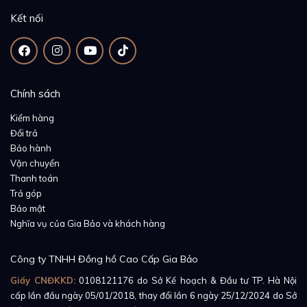
vào đó, nó còn được trang bị cơ chế bộ thoát
Kết nối
Chronergy độc quyền, giúp hạn chế bớt việc sử dụng
chất bôi trơn. Vì vậy, bộ máy có thể hoạt động bền bỉ
hơn, ít cần bảo trì, bảo dưỡng hơn.
Chính sách
Kiểm hàng
Đổi trả
Bảo hành
Vận chuyển
Thanh toán
Trả góp
Bảo mật
Nghĩa vụ của Gia Bảo và khách hàng
Công ty TNHH Đồng hồ Cao Cấp Gia Bảo
Giấy CNĐKKD:
0108121176
do Sở Kế hoạch & Đầu tư TP. Hà Nội
cấp lần đầu ngày 05/01/2018, thay đổi lần 6 ngày 25/12/2024 do Sở