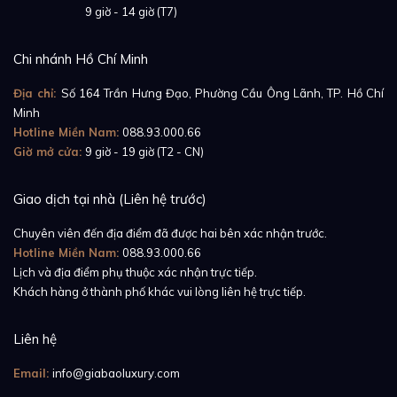
Giờ mở cửa:
9 giờ - 14 giờ (T7)
Thay vì dây Jubilee, chiếc
Rolex Datejust 36 126234-
0046
sử dụng dây Oyster khỏe khoắn và cứng cáp.
Chi nhánh Hồ Chí Minh
Những mắt dây của Oyster khá lớn, nhưng vẫn đảm
Địa chỉ:
Số 164 Trần Hưng Đạo, Phường Cầu Ông Lãnh, TP. Hồ Chí
bảo được sự linh hoạt nhờ vào cơ chế Easylink được
Minh
lắp ở bộ khóa. Nhờ cơ chế này, người dùng có thể điều
Hotline Miền Nam:
088.93.000.66
chỉnh khoảng 5mm độ dài dây đeo.
Giờ mở cửa:
9 giờ - 19 giờ (T2 - CN)
Cuối cùng, chúng ta cần phải nhắc tới yếu tố quan
Giao dịch tại nhà (Liên hệ trước)
trọng nhất đã làm nên thành công của Rolex- bộ máy
Chuyên viên đến địa điểm đã được hai bên xác nhận trước.
tự động Perpetual. Cỗ máy được sử dụng lần này
Hotline Miền Nam:
088.93.000.66
mang mã hiệu Caliber 3235, là phiên bản đời mới
Lịch và địa điểm phụ thuộc xác nhận trực tiếp.
được sản xuất bởi Rolex. Nó được giới thiệu lần đầu
Khách hàng ở thành phố khác vui lòng liên hệ trực tiếp.
tiên vào năm 2016, đi kèm chiếc Datejust 41.
Liên hệ
Caliber 3235 vẫn hoạt động ở tần số 28,800, nhưng
Email:
info@giabaoluxury.com
có thời lượng cót được đẩy lên 70 giờ từ 48 giờ. Thêm