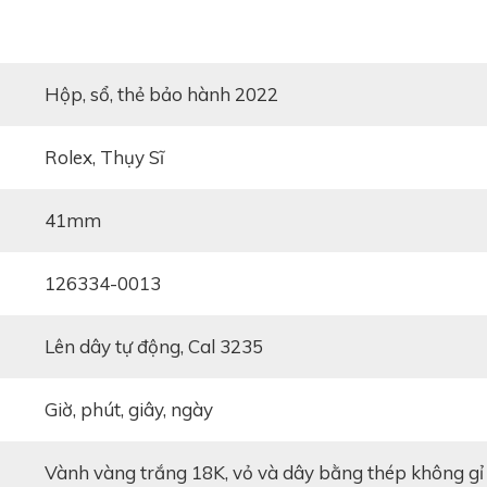
ồng hồ Rolex
, những chiếc đồng hồ thuộc dòng Datejust 
một khoản đầu tư xứng đáng, một chiếc đồng hồ có thể đe
hộp, sổ, thẻ bảo hành 2022
ợc làm từ hai chất liệu: thép không gỉ và vàng trắng.
 126334 được trang bị bộ vỏ khung Oyster 41mm, có t
Rolex, Thụy Sĩ
00ft).
41mm
126334-0013
lên dây tự động, Cal 3235
giờ, phút, giây, ngày
vành vàng trắng 18K, vỏ và dây bằng thép không gỉ