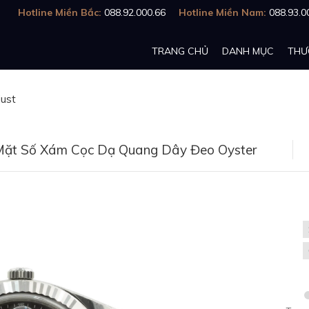
Hotline Miền Bắc:
088.92.000.66
Hotline Miền Nam:
088.93.0
TRANG CHỦ
DANH MỤC
THƯ
just
Mặt Số Xám Cọc Dạ Quang Dây Đeo Oyster