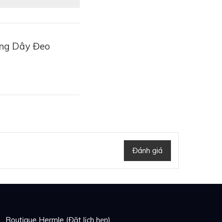
ang Dây Đeo
Đánh giá
Boutique Hermle (Đặt lịch hẹn)