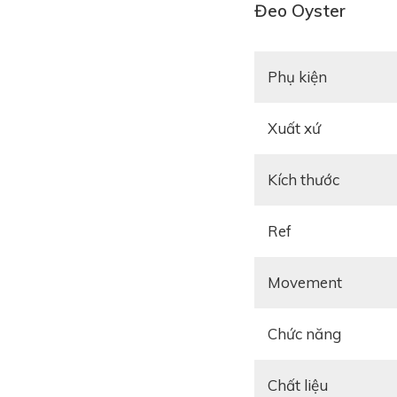
Đeo Oyster
Thuộc đại gia đình
đ
126334 được xem là 
Phụ kiện
một chiếc đồng hồ đư
Đồng hồ Rolex ref.
Xuất xứ
100m (tương đương 3
Kích thước
Ref
Movement
Chức năng
Chất liệu