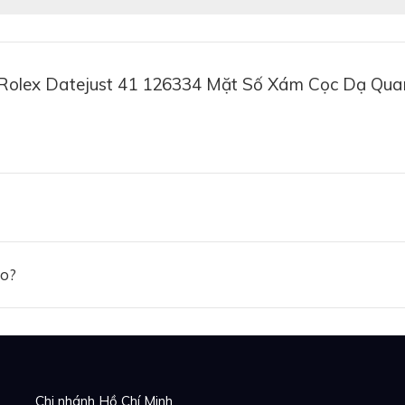
 Rolex Datejust 41 126334 Mặt Số Xám Cọc Dạ Qu
ảo?
Chi nhánh Hồ Chí Minh