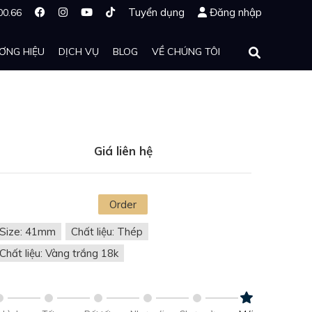
Tuyển dụng
Đăng nhập
00.66
ƠNG HIỆU
DỊCH VỤ
BLOG
VỀ CHÚNG TÔI
Giá liên hệ
Order
Size: 41mm
Chất liệu: Thép
Chất liệu: Vàng trắng 18k