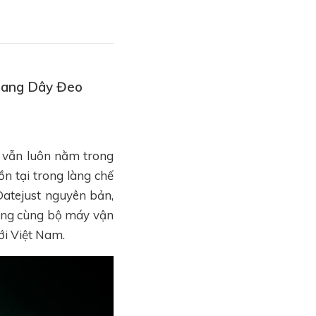
Quang Dây Đeo
t vẫn luôn nằm trong
n tại trong làng chế
Datejust nguyên bản,
ượng cùng bộ máy vận
ới Việt Nam.