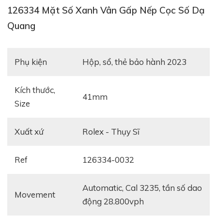
126334 Mặt Số Xanh Vân Gấp Nếp Cọc Số Dạ
Quang
Phụ kiện
hộp, sổ, thẻ bảo hành 2023
Kích thước,
41mm
Size
Xuất xứ
Rolex - Thụy Sĩ
Ref
126334-0032
automatic, Cal 3235, tần số dao
Movement
động 28.800vph